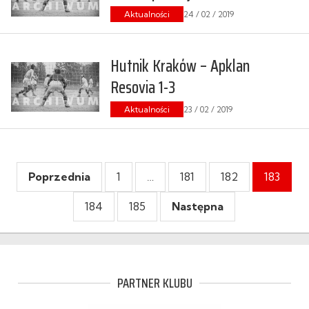
Aktualności
24 / 02 / 2019
Hutnik Kraków – Apklan
Resovia 1-3
Aktualności
23 / 02 / 2019
Poprzednia
1
…
181
182
183
184
185
Następna
PARTNER KLUBU