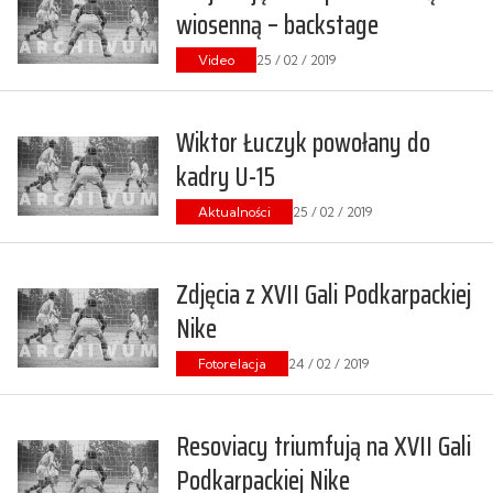
wiosenną – backstage
Video
25 / 02 / 2019
Wiktor Łuczyk powołany do
kadry U-15
Aktualności
25 / 02 / 2019
Zdjęcia z XVII Gali Podkarpackiej
Nike
Fotorelacja
24 / 02 / 2019
Resoviacy triumfują na XVII Gali
Podkarpackiej Nike