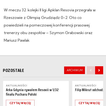
W meczu 32. kolejki II ligi Apklan Resovia przegrała w
Rzeszowie z Olimpią Grudziądz 0-2. Oto co
powiedzieli na pomeczowej konferencji prasowej
trenerzy obu zespołów – Szymon Grabowski oraz
Mariusz Pawlak
POZOSTAŁE
ARCHIWUM
AKTUALNOŚCI
AKTUALNOŚCI
Arka Gdynia rywalem Resovii w 1/32
Filip Mikrut odchodzi
finału Pucharu Polski
CZYTAJ WIĘCEJ
CZYTAJ WIĘCEJ