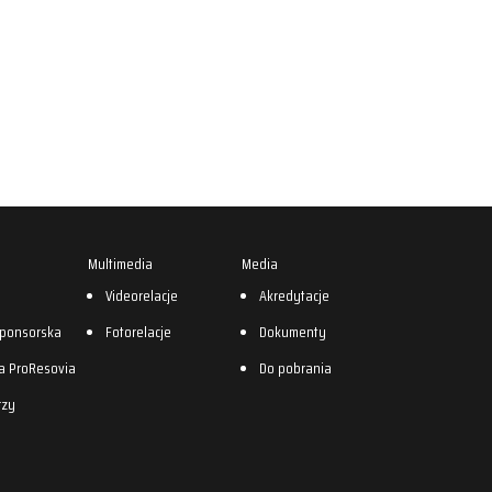
Multimedia
Media
0
Videorelacje
Akredytacje
sponsorska
Fotorelacje
Dokumenty
a ProResovia
Do pobrania
rzy