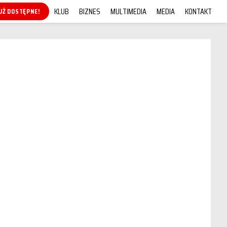
KLUB
BIZNES
MULTIMEDIA
MEDIA
KONTAKT
UŻ DOSTĘPNE!
KUP ONLINE!