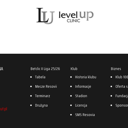
NA
Betclic II Liga 25/26
Klub
Biznes
Tabela
Historia klubu
Klub 10
Mecze Resovii
Informacje
Oferta 
Terminarz
Stadion
Fundacj
Drużyna
Licencja
Sponso
ut.pl
SMS Resovia