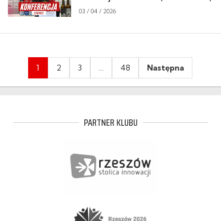
03 / 04 / 2026
Stronicowanie
1
2
3
…
48
Następna
wpisów
PARTNER KLUBU