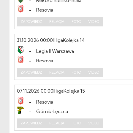
-
Rekord Bielsko-Biała
-
Resovia
ZAPOWIEDŹ
RELACJA
FOTO
VIDEO
31.10.2026 00:00
II liga
Kolejka 14
-
Legia II Warszawa
-
Resovia
ZAPOWIEDŹ
RELACJA
FOTO
VIDEO
07.11.2026 00:00
II liga
Kolejka 15
-
Resovia
-
Górnik Łęczna
ZAPOWIEDŹ
RELACJA
FOTO
VIDEO