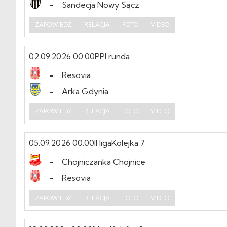
-
Sandecja Nowy Sącz
ZAPOWIEDŹ
RELACJA
FOTO
VIDEO
02.09.2026 00:00
PP
I runda
-
Resovia
-
Arka Gdynia
ZAPOWIEDŹ
RELACJA
FOTO
VIDEO
05.09.2026 00:00
II liga
Kolejka 7
-
Chojniczanka Chojnice
-
Resovia
ZAPOWIEDŹ
RELACJA
FOTO
VIDEO