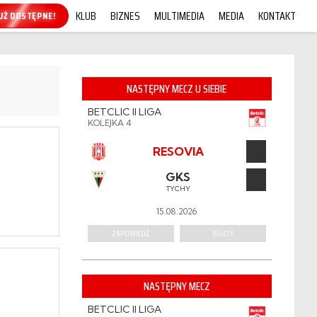
KLUB
BIZNES
MULTIMEDIA
MEDIA
KONTAKT
KUP ONLINE!
NASTĘPNY MECZ U SIEBIE
BETCLIC II LIGA
KOLEJKA 4
RESOVIA
GKS
TYCHY
15.08.2026
ZAPOWIEDŹ
BILETY
NASTĘPNY MECZ
BETCLIC II LIGA