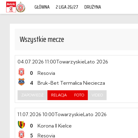
GŁÓWNA
2 LIGA 26/27
DRUŻYNA
Wszystkie mecze
04.07.2026 11:00
Towarzyskie
Lato 2026
0
Resovia
4
Bruk-Bet Termalica Nieciecza
ZAPOWIEDŹ
RELACJA
FOTO
VIDEO
11.07.2026 10:00
Towarzyskie
Lato 2026
0
Korona II Kielce
5
Resovia