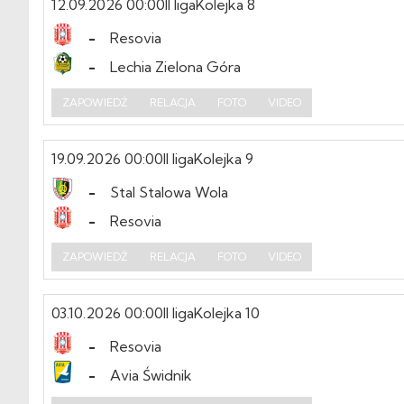
12.09.2026 00:00
II liga
Kolejka 8
-
Resovia
-
Lechia Zielona Góra
ZAPOWIEDŹ
RELACJA
FOTO
VIDEO
19.09.2026 00:00
II liga
Kolejka 9
-
Stal Stalowa Wola
-
Resovia
ZAPOWIEDŹ
RELACJA
FOTO
VIDEO
03.10.2026 00:00
II liga
Kolejka 10
-
Resovia
-
Avia Świdnik