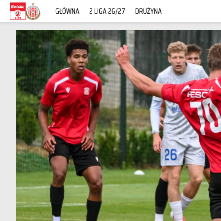
GŁÓWNA
2 LIGA 26/27
DRUŻYNA