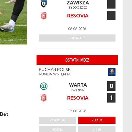
ZAWISZA
BYDGOSZCZ
RESOVIA
08.08.2026
ZAPOWIEDŹ
OSTATNI MECZ
PUCHAR POLSKI
RUNDA WSTĘPNA
WARTA
0
POZNAŃ
1
RESOVIA
05.08.2026
-Bet
ZAPOWIEDŹ
RELACJA
ZDJĘCIA
VIDEO