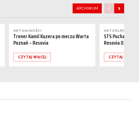
ARCHIWUM
AKTUALNOŚCI
AKTUALNOŚCI
Trener Kamil Kuzera po meczu Warta
STS Puchar Polsk
Poznań – Resovia
Resovia 0:1
CZYTAJ WIĘCEJ
CZYTAJ WIĘCEJ