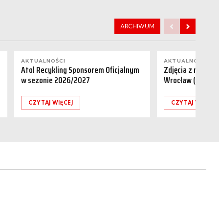
ARCHIWUM
AKTUALNOŚCI
AKTUALNOŚCI
Atol Recykling Sponsorem Oficjalnym
Zdjęcia z meczu R
w sezonie 2026/2027
Wrocław (01.08.
CZYTAJ WIĘCEJ
CZYTAJ WIĘCEJ