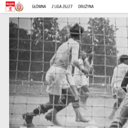
GŁÓWNA
2 LIGA 26/27
DRUŻYNA