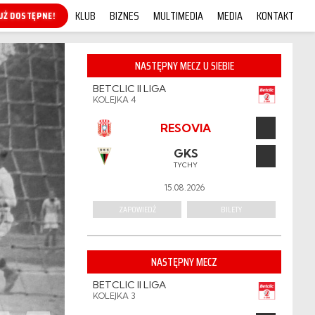
KLUB
BIZNES
MULTIMEDIA
MEDIA
KONTAKT
KUP ONLINE!
NASTĘPNY MECZ U SIEBIE
BETCLIC II LIGA
KOLEJKA 4
RESOVIA
GKS
TYCHY
15.08.2026
ZAPOWIEDŹ
BILETY
NASTĘPNY MECZ
BETCLIC II LIGA
KOLEJKA 3