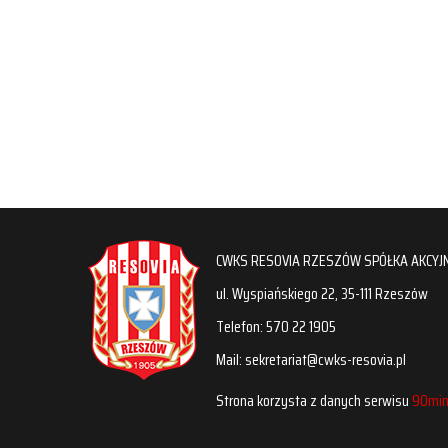
CWKS RESOVIA RZESZÓW SPÓŁKA AKCYJ
ul. Wyspiańskiego 22, 35-111 Rzeszów
Telefon: 570 22 1905
Mail: sekretariat@cwks-resovia.pl
Strona korzysta z danych serwisu
90min