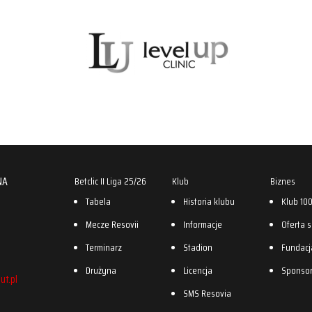
NA
Betclic II Liga 25/26
Klub
Biznes
Tabela
Historia klubu
Klub 10
Mecze Resovii
Informacje
Oferta 
Terminarz
Stadion
Fundacj
Drużyna
Licencja
Sponso
ut.pl
SMS Resovia