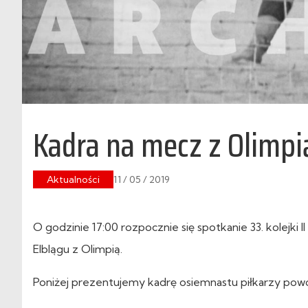
Kadra na mecz z Olimpi
Aktualności
11 / 05 / 2019
O godzinie 17:00 rozpocznie się spotkanie 33. kolejki I
Elblągu z Olimpią.
Poniżej prezentujemy kadrę osiemnastu piłkarzy pow