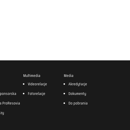
Multimedia
Media
0
Videorelacje
Akredytacje
sponsorska
Fotorelacje
Dokumenty
a ProResovia
Do pobrania
rzy