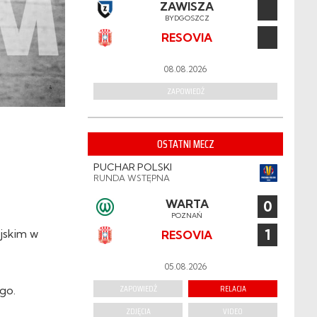
ZAWISZA
BYDGOSZCZ
RESOVIA
08.08.2026
ZAPOWIEDŹ
OSTATNI MECZ
PUCHAR POLSKI
RUNDA WSTĘPNA
WARTA
0
POZNAŃ
1
ejskim w
RESOVIA
05.08.2026
ZAPOWIEDŹ
RELACJA
go.
ZDJĘCIA
VIDEO