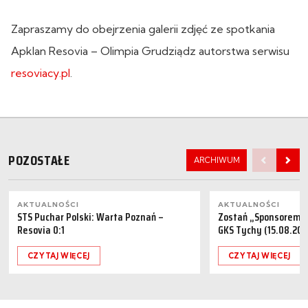
Zapraszamy do obejrzenia galerii zdjęć ze spotkania
Apklan Resovia – Olimpia Grudziądz autorstwa serwisu
resoviacy.pl
.
POZOSTAŁE
ARCHIWUM
AKTUALNOŚCI
AKTUALNOŚCI
STS Puchar Polski: Warta Poznań –
Zostań „Sponsorem M
Resovia 0:1
GKS Tychy (15.08.202
CZYTAJ WIĘCEJ
CZYTAJ WIĘCEJ