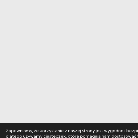
Zapewniamy, że korzystanie z naszej strony jest wygodne i bezp
dlatego używamy ciasteczek, które pomagają nam dostosować t