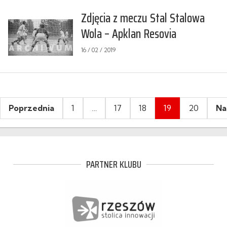
Zdjęcia z meczu Stal Stalowa
Wola – Apklan Resovia
16 / 02 / 2019
Stronicowanie
Poprzednia
1
…
17
18
19
20
Na
wpisów
PARTNER KLUBU