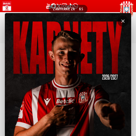
ZAMYKANIE ZA
5
S
×
Miłosz Leśniak
WRÓĆ DO LISTY ZAWODNIKÓW