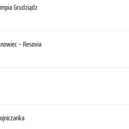
limpia Grudziądz
snowiec – Resovia
ojniczanka