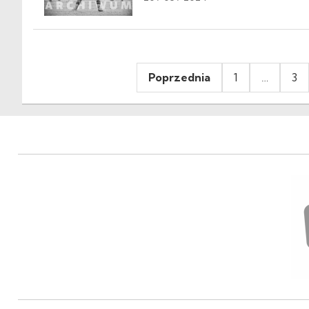
Stronicowanie
Poprzednia
1
…
3
wpisów