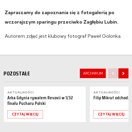
Zapraszamy do zapoznania się z fotogalerią po
wczorajszym sparingu przeciwko Zagłębiu Lubin.
Autorem zdjęć jest klubowy fotograf Paweł Golonka.
POZOSTAŁE
ARCHIWUM
AKTUALNOŚCI
AKTUALNOŚCI
Arka Gdynia rywalem Resovii w 1/32
Filip Mikrut odchodzi
finału Pucharu Polski
CZYTAJ WIĘCEJ
CZYTAJ WIĘCEJ