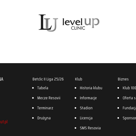
NA
Betclic II Liga 25/26
Klub
Biznes
Tabela
Historia klubu
Klub 10
Mecze Resovii
Informacje
Oferta 
Terminarz
Stadion
Fundacj
Drużyna
Licencja
Sponso
ut.pl
SMS Resovia