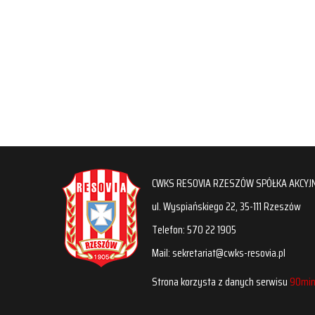
CWKS RESOVIA RZESZÓW SPÓŁKA AKCYJ
ul. Wyspiańskiego 22, 35-111 Rzeszów
Telefon: 570 22 1905
Mail: sekretariat@cwks-resovia.pl
Strona korzysta z danych serwisu
90min