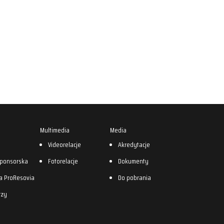
Multimedia
Media
0
Videorelacje
Akredytacje
sponsorska
Fotorelacje
Dokumenty
a ProResovia
Do pobrania
rzy