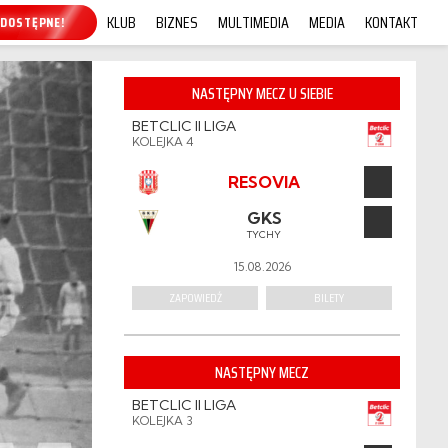
KLUB
BIZNES
MULTIMEDIA
MEDIA
KONTAKT
P ONLINE!
NASTĘPNY MECZ U SIEBIE
BETCLIC II LIGA
KOLEJKA 4
RESOVIA
GKS
TYCHY
15.08.2026
ZAPOWIEDŹ
BILETY
NASTĘPNY MECZ
BETCLIC II LIGA
KOLEJKA 3