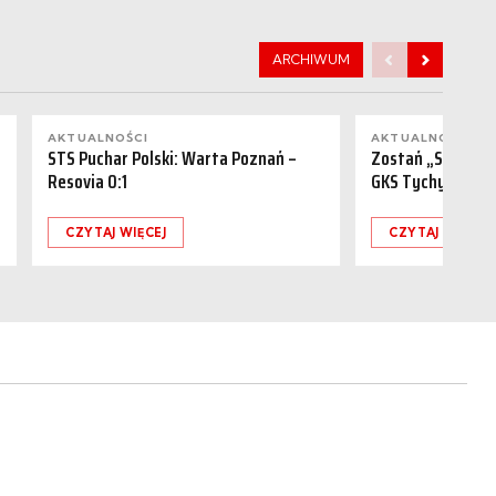
ARCHIWUM
AKTUALNOŚCI
AKTUALNOŚCI
STS Puchar Polski: Warta Poznań –
Zostań „Sponsor
Resovia 0:1
GKS Tychy (15.08
CZYTAJ WIĘCEJ
CZYTAJ WIĘCEJ