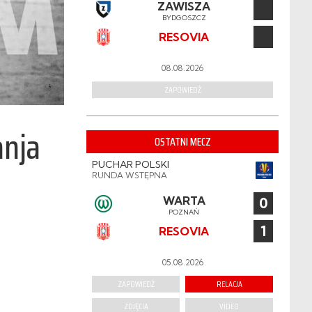
ZAWISZA
BYDGOSZCZ
RESOVIA
08.08.2026
ZAPOWIEDŹ
anja
OSTATNI MECZ
PUCHAR POLSKI
RUNDA WSTĘPNA
WARTA
0
POZNAŃ
1
RESOVIA
05.08.2026
ZAPOWIEDŹ
RELACJA
ZDJĘCIA
VIDEO