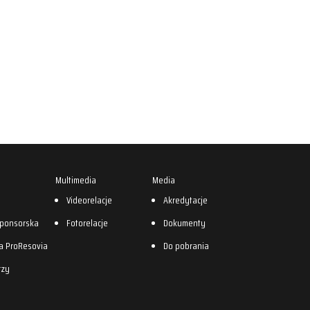
Multimedia
Media
0
Videorelacje
Akredytacje
sponsorska
Fotorelacje
Dokumenty
a ProResovia
Do pobrania
rzy