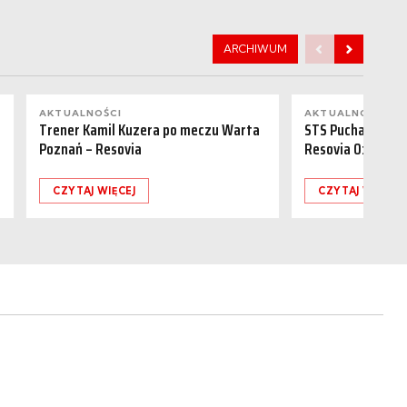
ARCHIWUM
AKTUALNOŚCI
AKTUALNOŚCI
Trener Kamil Kuzera po meczu Warta
STS Puchar Polsk
Poznań – Resovia
Resovia 0:1
CZYTAJ WIĘCEJ
CZYTAJ WIĘCEJ