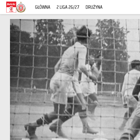
GŁÓWNA
2 LIGA 26/27
DRUŻYNA