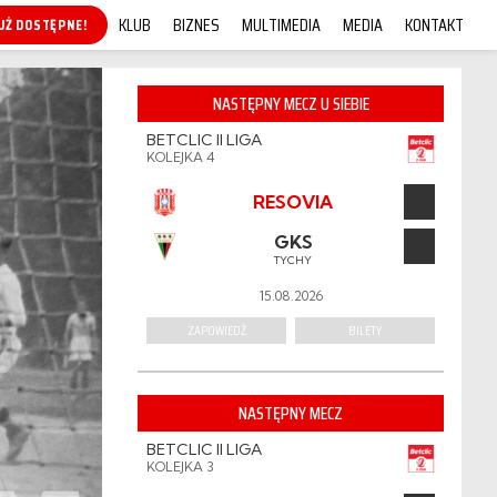
KLUB
BIZNES
MULTIMEDIA
MEDIA
KONTAKT
KUP ONLINE!
NASTĘPNY MECZ U SIEBIE
BETCLIC II LIGA
KOLEJKA 4
RESOVIA
GKS
TYCHY
15.08.2026
ZAPOWIEDŹ
BILETY
NASTĘPNY MECZ
BETCLIC II LIGA
KOLEJKA 3