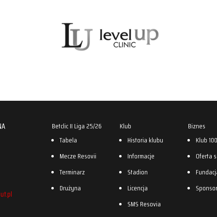
NA
Betclic II Liga 25/26
Klub
Biznes
Tabela
Historia klubu
Klub 10
Mecze Resovii
Informacje
Oferta 
Terminarz
Stadion
Fundacj
Drużyna
Licencja
Sponso
ut.pl
SMS Resovia