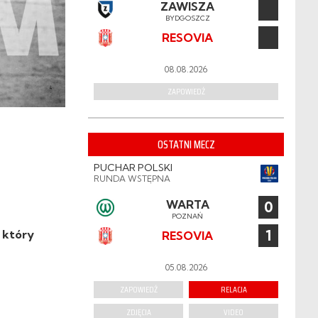
ZAWISZA
BYDGOSZCZ
RESOVIA
08.08.2026
ZAPOWIEDŹ
a
OSTATNI MECZ
PUCHAR POLSKI
RUNDA WSTĘPNA
WARTA
0
POZNAŃ
1
 który
RESOVIA
05.08.2026
ZAPOWIEDŹ
RELACJA
ZDJĘCIA
VIDEO