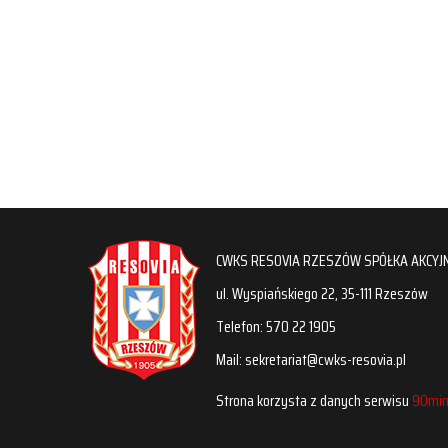
CWKS RESOVIA RZESZÓW SPÓŁKA AKCYJ
ul. Wyspiańskiego 22, 35-111 Rzeszów
Telefon: 570 22 1905
Mail: sekretariat@cwks-resovia.pl
Strona korzysta z danych serwisu
90min