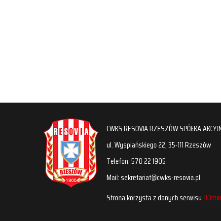
CWKS RESOVIA RZESZÓW SPÓŁKA AKCYJ
ul. Wyspiańskiego 22, 35-111 Rzeszów
Telefon: 570 22 1905
Mail: sekretariat@cwks-resovia.pl
Strona korzysta z danych serwisu
90min