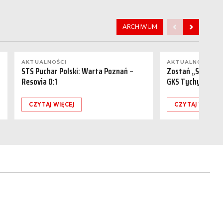
ARCHIWUM
AKTUALNOŚCI
AKTUALNOŚCI
STS Puchar Polski: Warta Poznań –
Zostań „Sponsor
Resovia 0:1
GKS Tychy (15.08
CZYTAJ WIĘCEJ
CZYTAJ WIĘCEJ