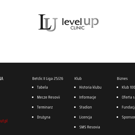
NA
Betclic II Liga 25/26
Klub
Biznes
Tabela
Historia klubu
Klub 10
Mecze Resovii
Informacje
Oferta 
Terminarz
Stadion
Fundacj
Drużyna
Licencja
Sponso
ut.pl
SMS Resovia