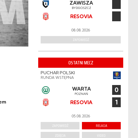
ZAWISZA
BYDGOSZCZ
RESOVIA
08.08.2026
ZAPOWIEDŹ
OSTATNI MECZ
PUCHAR POLSKI
RUNDA WSTĘPNA
WARTA
0
POZNAŃ
1
zem
RESOVIA
05.08.2026
ZAPOWIEDŹ
RELACJA
ZDJĘCIA
VIDEO