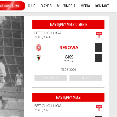
KLUB
BIZNES
MULTIMEDIA
MEDIA
KONTAKT
KUP ONLINE!
NASTĘPNY MECZ U SIEBIE
BETCLIC II LIGA
KOLEJKA 4
RESOVIA
GKS
TYCHY
15.08.2026
ZAPOWIEDŹ
BILETY
NASTĘPNY MECZ
BETCLIC II LIGA
KOLEJKA 3