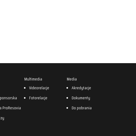
Multimedia
Media
0
Videorelacje
Akredytacje
sponsorska
Fotorelacje
Dokumenty
a ProResovia
Do pobrania
rzy