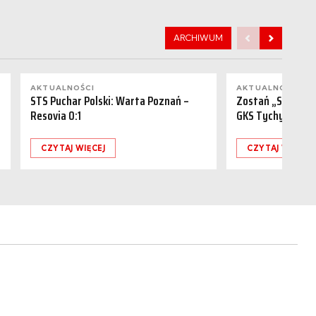
ARCHIWUM
AKTUALNOŚCI
AKTUALNOŚCI
STS Puchar Polski: Warta Poznań –
Zostań „Sponsor
Resovia 0:1
GKS Tychy (15.08
CZYTAJ WIĘCEJ
CZYTAJ WIĘCEJ