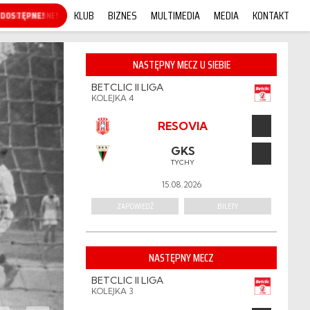
KLUB
BIZNES
MULTIMEDIA
MEDIA
KONTAKT
KUP ONLINE!
NASTĘPNY MECZ U SIEBIE
BETCLIC II LIGA
KOLEJKA 4
RESOVIA
GKS
TYCHY
15.08.2026
ZAPOWIEDŹ
BILETY
NASTĘPNY MECZ
BETCLIC II LIGA
KOLEJKA 3