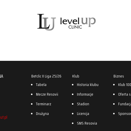
NA
Betclic II Liga 25/26
Klub
Biznes
Tabela
Historia klubu
Klub 10
Mecze Resovii
Informacje
Oferta 
Terminarz
Stadion
Fundacj
Drużyna
Licencja
Sponso
ut.pl
SMS Resovia