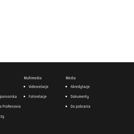
Multimedia
Media
0
Videorelacje
Akredytacje
sponsorska
Fotorelacje
Dokumenty
a ProResovia
Do pobrania
rzy