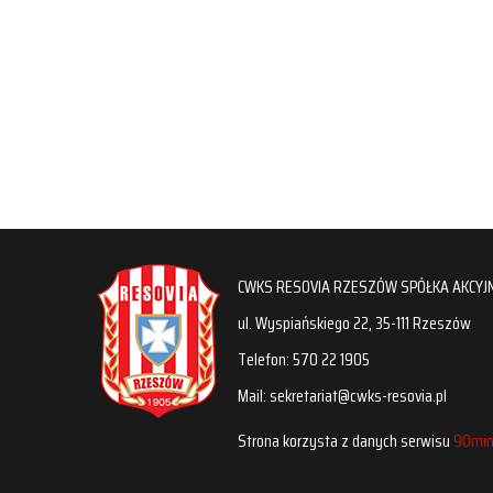
CWKS RESOVIA RZESZÓW SPÓŁKA AKCYJ
ul. Wyspiańskiego 22, 35-111 Rzeszów
Telefon: 570 22 1905
Mail: sekretariat@cwks-resovia.pl
Strona korzysta z danych serwisu
90min