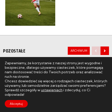
POZOSTAŁE
ARCHIWUM
Zapewniamy, że korzystanie z naszej strony jest wygodne i
AKTUALNOŚCI
AKTUALNOŚCI
bezpieczne, dlatego używamy ciasteczek, które pomagają
Konferencja prasowa po meczu Zawisza
Betclic 2. Liga: Zaw
nam dostosować treści do Twoich potrzeb oraz analizować
Bydgoszcz – Resovia (08.08.2026)
Resovia 1:0 (08.08.2
ruch na stronie.
Chcesz dowiedzieć się więcej o rodzajach ciasteczek, których
używamy, lub samodzielnie zarządzać swoimi preferencjami?
CZYTAJ WIĘCEJ
CZYTAJ WIĘCEJ
CIEMNY
/
JASNY
Sprawdź szczegóły w
ustawieniach
i zdecyduj, co Ci
odpowiada!
Akceptuj
START
ZDJĘCIA
VIDEO
BILETY
SKLEP
MENU