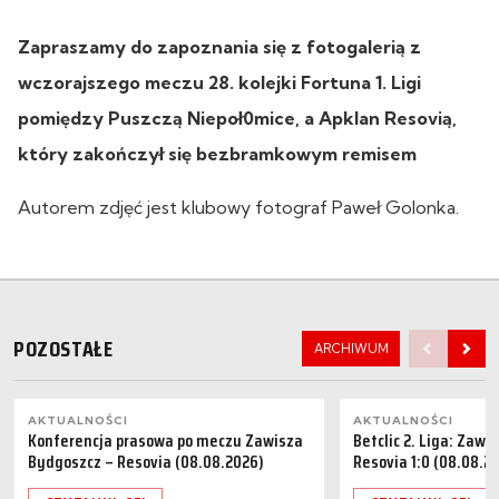
Zapraszamy do zapoznania się z fotogalerią z
wczorajszego meczu 28. kolejki Fortuna 1. Ligi
pomiędzy Puszczą Niepoł0mice, a Apklan Resovią,
który zakończył się bezbramkowym remisem
Autorem zdjęć jest klubowy fotograf Paweł Golonka.
POZOSTAŁE
ARCHIWUM
AKTUALNOŚCI
AKTUALNOŚCI
Konferencja prasowa po meczu Zawisza
Betclic 2. Liga: Zaw
Bydgoszcz – Resovia (08.08.2026)
Resovia 1:0 (08.08.2