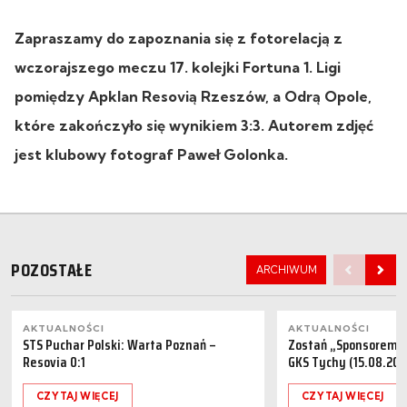
Zapraszamy do zapoznania się z fotorelacją z
wczorajszego meczu 17. kolejki Fortuna 1. Ligi
pomiędzy
Apklan Resovią Rzeszów, a Odrą Opole,
które zakończyło się wynikiem 3:3. Autorem zdjęć
jest klubowy fotograf Paweł Golonka.
POZOSTAŁE
ARCHIWUM
AKTUALNOŚCI
AKTUALNOŚCI
STS Puchar Polski: Warta Poznań –
Zostań „Sponsorem M
Resovia 0:1
GKS Tychy (15.08.202
CZYTAJ WIĘCEJ
CZYTAJ WIĘCEJ