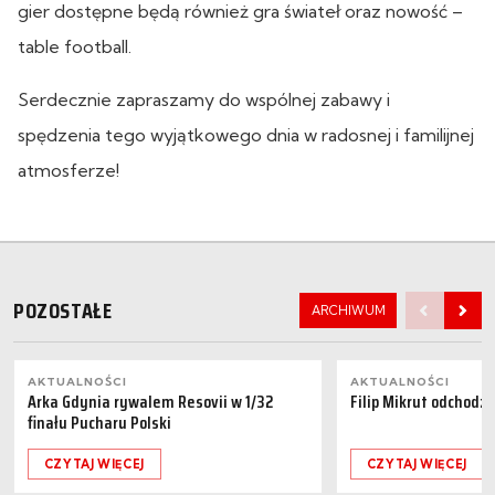
gier dostępne będą również gra świateł oraz nowość –
table football.
Serdecznie zapraszamy do wspólnej zabawy i
spędzenia tego wyjątkowego dnia w radosnej i familijnej
atmosferze!
POZOSTAŁE
ARCHIWUM
AKTUALNOŚCI
AKTUALNOŚCI
Arka Gdynia rywalem Resovii w 1/32
Filip Mikrut odchodzi
finału Pucharu Polski
CZYTAJ WIĘCEJ
CZYTAJ WIĘCEJ