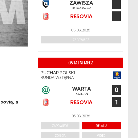
ZAWISZA
BYDGOSZCZ
RESOVIA
08.08.2026
ZAPOWIEDŹ
OSTATNI MECZ
PUCHAR POLSKI
RUNDA WSTĘPNA
WARTA
0
POZNAŃ
1
sovią, a
RESOVIA
05.08.2026
ZAPOWIEDŹ
RELACJA
ZDJĘCIA
VIDEO