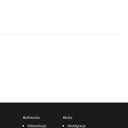
Multimedia
Media
0
Videorelacje
Akredytacje