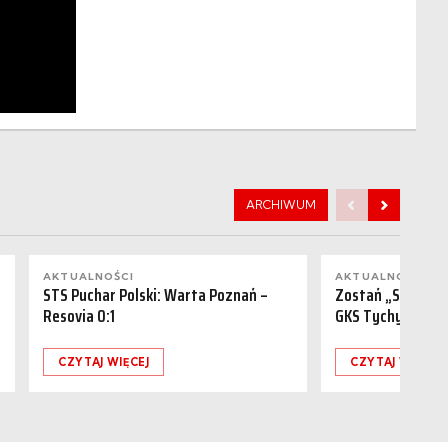
ARCHIWUM
AKTUALNOŚCI
AKTUALNOŚCI
STS Puchar Polski: Warta Poznań –
Zostań „Sponsor
Resovia 0:1
GKS Tychy (15.08
CZYTAJ WIĘCEJ
CZYTAJ WIĘCEJ