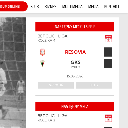
KLUB
BIZNES
MULTIMEDIA
MEDIA
KONTAKT
KUP ONLINE!
NASTĘPNY MECZ U SIEBIE
BETCLIC II LIGA
KOLEJKA 4
RESOVIA
GKS
TYCHY
15.08.2026
ZAPOWIEDŹ
BILETY
NASTĘPNY MECZ
BETCLIC II LIGA
KOLEJKA 3