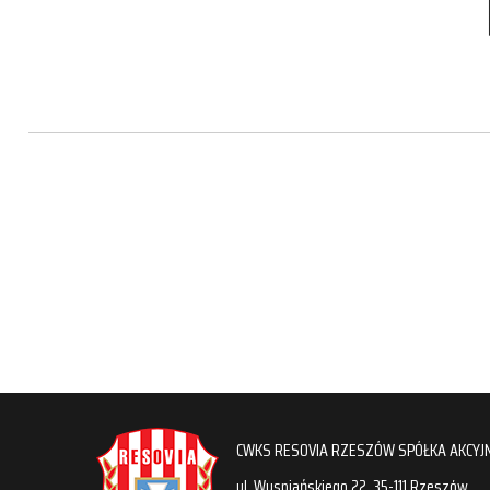
CWKS RESOVIA RZESZÓW SPÓŁKA AKCYJ
ul. Wyspiańskiego 22, 35-111 Rzeszów