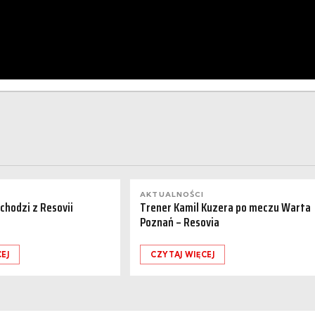
AKTUALNOŚCI
dchodzi z Resovii
Trener Kamil Kuzera po meczu Warta
Poznań – Resovia
EJ
CZYTAJ WIĘCEJ