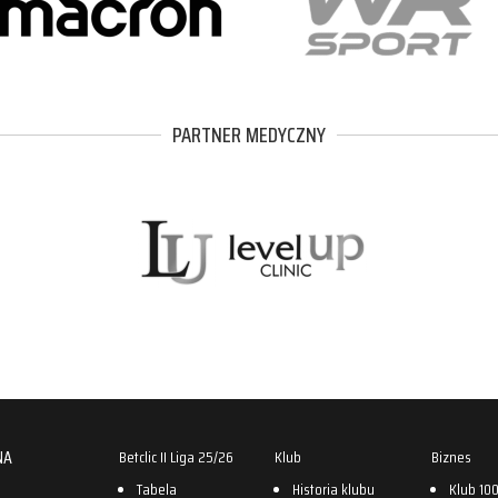
PARTNER MEDYCZNY
NA
Betclic II Liga 25/26
Klub
Biznes
Tabela
Historia klubu
Klub 10