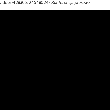
a/videos/428305324548024/
Konferencja prasowa: