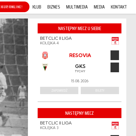
KLUB
BIZNES
MULTIMEDIA
MEDIA
KONTAKT
KUP ONLINE!
NASTĘPNY MECZ U SIEBIE
BETCLIC II LIGA
KOLEJKA 4
RESOVIA
GKS
TYCHY
15.08.2026
ZAPOWIEDŹ
BILETY
NASTĘPNY MECZ
BETCLIC II LIGA
KOLEJKA 3