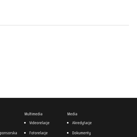
Multimedia
Media
0
Videorelacje
Akredytacje
sponsorska
Fotorelacje
Dokumenty