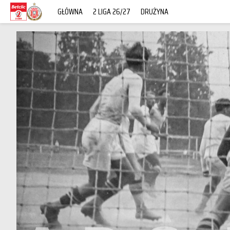
GŁÓWNA
2 LIGA 26/27
DRUŻYNA