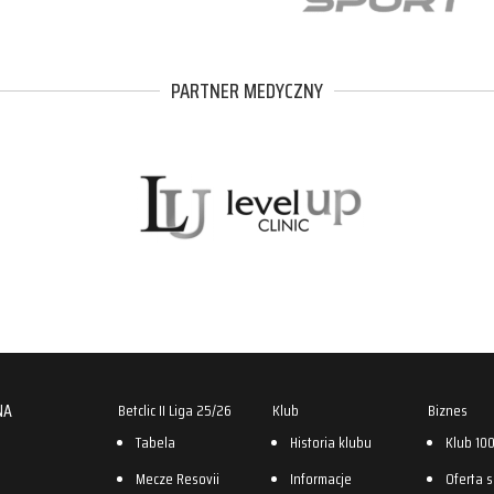
PARTNER MEDYCZNY
NA
Betclic II Liga 25/26
Klub
Biznes
Tabela
Historia klubu
Klub 10
Mecze Resovii
Informacje
Oferta 