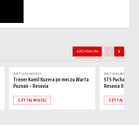
ARCHIWUM
AKTUALNOŚCI
AKTUALNOŚCI
Trener Kamil Kuzera po meczu Warta
STS Puchar Polsk
Poznań – Resovia
Resovia 0:1
CZYTAJ WIĘCEJ
CZYTAJ WIĘCEJ