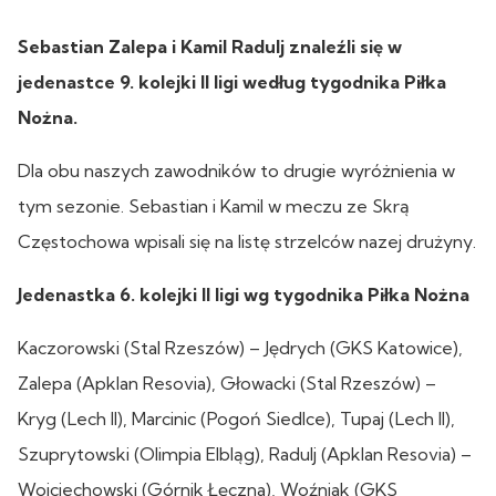
Sebastian Zalepa i Kamil Radulj znaleźli się w
jedenastce 9. kolejki II ligi według tygodnika Piłka
Nożna.
Dla obu naszych zawodników to drugie wyróżnienia w
tym sezonie. Sebastian i Kamil w meczu ze Skrą
Częstochowa wpisali się na listę strzelców nazej drużyny.
Jedenastka 6. kolejki II ligi wg tygodnika Piłka Nożna
Kaczorowski (Stal Rzeszów) – Jędrych (GKS Katowice),
Zalepa (Apklan Resovia), Głowacki (Stal Rzeszów) –
Kryg (Lech II), Marcinic (Pogoń Siedlce), Tupaj (Lech II),
Szuprytowski (Olimpia Elbląg), Radulj (Apklan Resovia) –
Wojciechowski (Górnik Łęczna), Woźniak (GKS