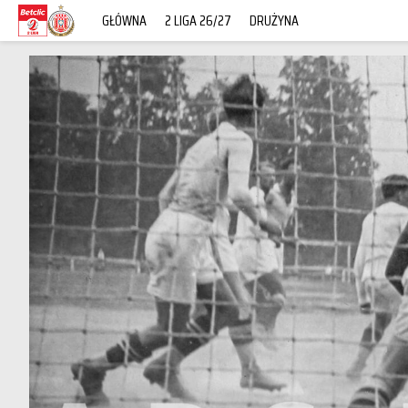
GŁÓWNA
2 LIGA 26/27
DRUŻYNA