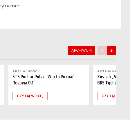
any numer
ARCHIWUM
AKTUALNOŚCI
AKTUALNOŚCI
STS Puchar Polski: Warta Poznań –
Zostań „Sponsor
Resovia 0:1
GKS Tychy (15.08
CZYTAJ WIĘCEJ
CZYTAJ WIĘCEJ