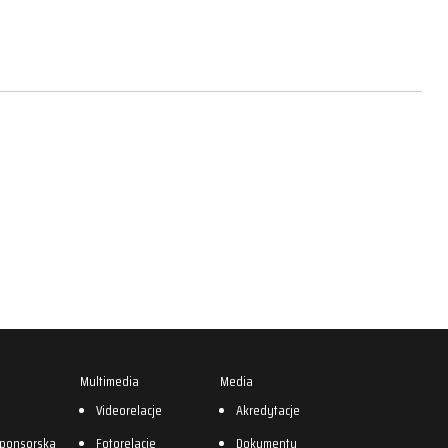
Multimedia
Media
0
Videorelacje
Akredytacje
sponsorska
Fotorelacje
Dokumenty