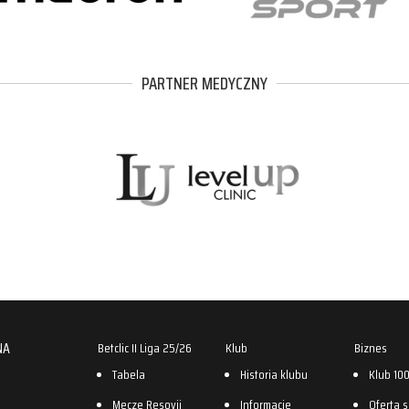
PARTNER MEDYCZNY
NA
Betclic II Liga 25/26
Klub
Biznes
Tabela
Historia klubu
Klub 10
Mecze Resovii
Informacje
Oferta 