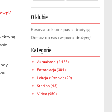
ow.pl/
O klubie
Resovia to klub z pasją i tradycją.
jekty są
Dołącz do nas i wspieraj drużynę!
anie
Kategorie
Aktualności (2 488)
etody
Fotorelacja (384)
onu
Lekcja z Resovią (20)
Stadion (43)
Video (950)