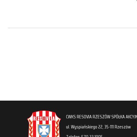
CWKS RESOVIA RZESZÓW SPÓŁKA AKCYJ
ul. Wyspiańskiego 22, 35-111 Rzeszów
Telefon: 570 22 1905