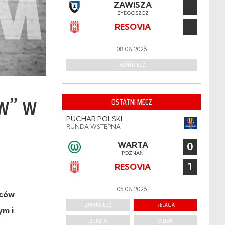
ZAWISZA
BYDGOSZCZ
RESOVIA
08.08.2026
ZAPOWIEDŹ
ów” w
OSTATNI MECZ
PUCHAR POLSKI
RUNDA WSTĘPNA
WARTA
0
POZNAŃ
1
RESOVIA
05.08.2026
iców
ZAPOWIEDŹ
RELACJA
ym i
ZDJĘCIA
VIDEO