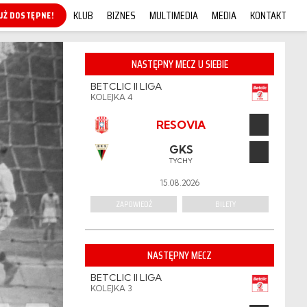
KLUB
BIZNES
MULTIMEDIA
MEDIA
KONTAKT
KUP ONLINE!
NASTĘPNY MECZ U SIEBIE
BETCLIC II LIGA
KOLEJKA 4
RESOVIA
GKS
TYCHY
15.08.2026
ZAPOWIEDŹ
BILETY
NASTĘPNY MECZ
BETCLIC II LIGA
KOLEJKA 3