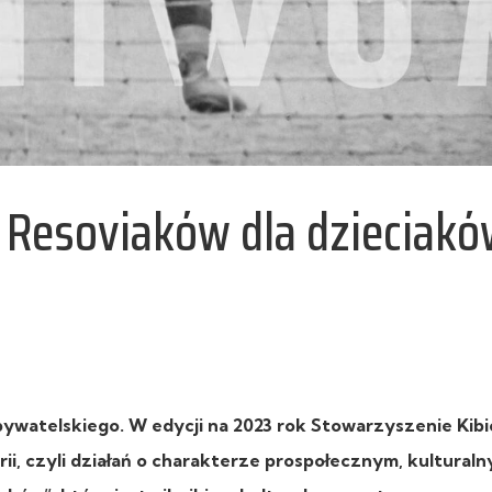
d Resoviaków dla dzieciak
ywatelskiego. W edycji na 2023 rok Stowarzyszenie Kib
rii, czyli działań o charakterze prospołecznym, kulturaln