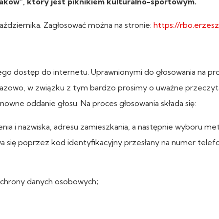
ków”, który jest piknikiem kulturalno-sportowym.
aździernika. Zagłosować można na stronie:
https://rbo.erzesz
o dostęp do internetu. Uprawnionymi do głosowania na pro
azowo, w związku z tym bardzo prosimy o uważne przeczyt
onowne oddanie głosu. Na proces głosowania składa się:
ienia i nazwiska, adresu zamieszkania, a następnie wyboru m
a się poprzez kod identyfikacyjny przesłany na numer telef
 ochrony danych osobowych;