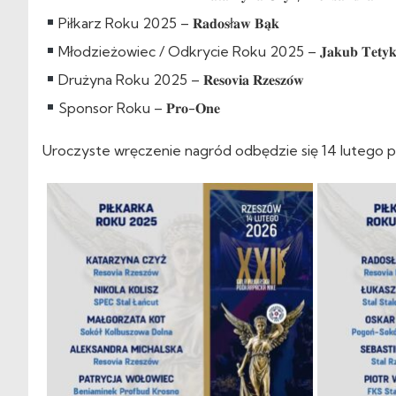
Piłkarz Roku 2025 – 𝐑𝐚𝐝𝐨𝐬ł𝐚𝐰 𝐁𝐚̨𝐤
Młodzieżowiec / Odkrycie Roku 2025 – 𝐉𝐚𝐤𝐮𝐛 𝐓𝐞𝐭𝐲
Drużyna Roku 2025 – 𝐑𝐞𝐬𝐨𝐯𝐢𝐚 𝐑𝐳𝐞𝐬𝐳𝐨́𝐰
Sponsor Roku – 𝐏𝐫𝐨-𝐎𝐧𝐞
Uroczyste wręczenie nagród odbędzie się 14 lutego p