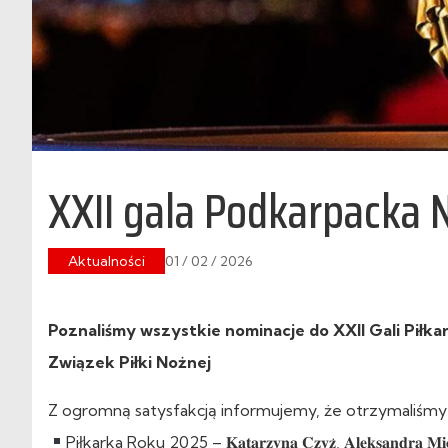
XXII gala Podkarpacka N
Aktualności
01 / 02 / 2026
Poznaliśmy wszystkie nominacje do XXII Gali Piłk
Związek Piłki Nożnej
Z ogromną satysfakcją informujemy, że otrzymaliśmy 
Piłkarka Roku 2025 – 𝐊𝐚𝐭𝐚𝐫𝐳𝐲𝐧𝐚 𝐂𝐳𝐲𝐳̇, 𝐀𝐥𝐞𝐤𝐬𝐚𝐧𝐝𝐫𝐚 𝐌𝐢𝐜