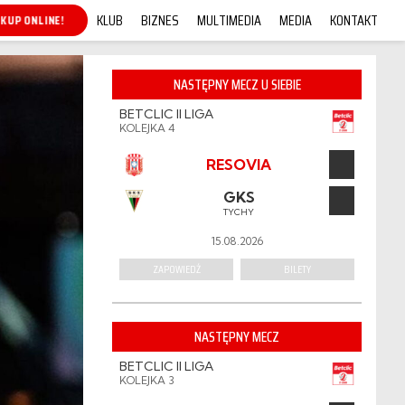
KLUB
BIZNES
MULTIMEDIA
MEDIA
KONTAKT
KUP ONLINE!
NASTĘPNY MECZ U SIEBIE
BETCLIC II LIGA
KOLEJKA 4
RESOVIA
GKS
TYCHY
15.08.2026
ZAPOWIEDŹ
BILETY
NASTĘPNY MECZ
BETCLIC II LIGA
KOLEJKA 3