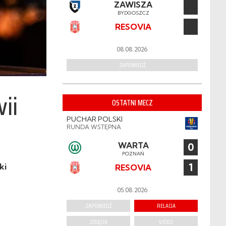
ZAWISZA
BYDGOSZCZ
RESOVIA
08.08.2026
ZAPOWIEDŹ
vii
OSTATNI MECZ
PUCHAR POLSKI
RUNDA WSTĘPNA
WARTA
0
POZNAŃ
1
ki
RESOVIA
05.08.2026
ZAPOWIEDŹ
RELACJA
ZDJĘCIA
VIDEO