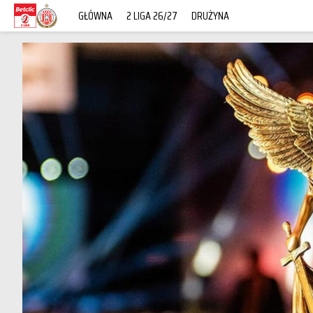
GŁÓWNA
2 LIGA 26/27
DRUŻYNA