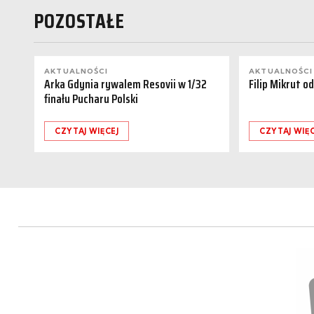
POZOSTAŁE
AKTUALNOŚCI
AKTUALNOŚCI
Arka Gdynia rywalem Resovii w 1/32
Filip Mikrut o
finału Pucharu Polski
CZYTAJ WIĘCEJ
CZYTAJ WIĘC