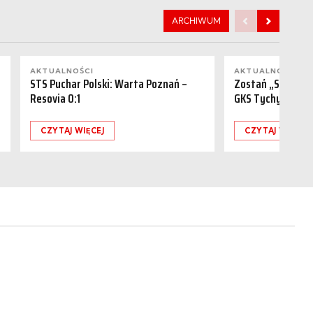
ARCHIWUM
AKTUALNOŚCI
AKTUALNOŚCI
STS Puchar Polski: Warta Poznań –
Zostań „Sponsor
Resovia 0:1
GKS Tychy (15.08
CZYTAJ WIĘCEJ
CZYTAJ WIĘCEJ