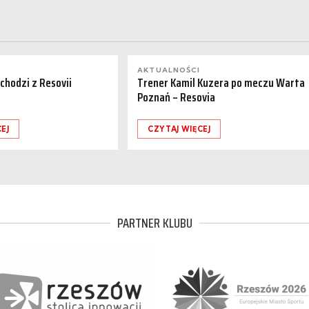
AKTUALNOŚCI
dchodzi z Resovii
Trener Kamil Kuzera po meczu Warta
Poznań – Resovia
EJ
CZYTAJ WIĘCEJ
PARTNER KLUBU