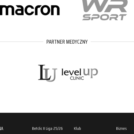
PARTNER MEDYCZNY
NA
Betclic II Liga 25/26
Klub
Biznes