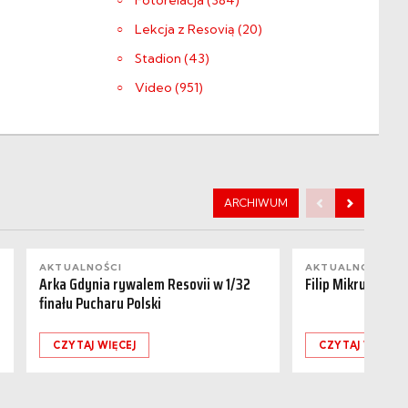
Fotorelacja (384)
Lekcja z Resovią (20)
Stadion (43)
Video (951)
ARCHIWUM
AKTUALNOŚCI
AKTUALNOŚCI
Arka Gdynia rywalem Resovii w 1/32
Filip Mikrut odch
finału Pucharu Polski
CZYTAJ WIĘCEJ
CZYTAJ WIĘCEJ