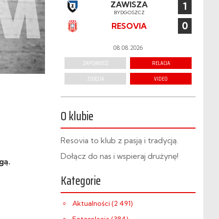
ZAWISZA
1
BYDGOSZCZ
0
RESOVIA
08.08.2026
ZAPOWIEDŹ
RELACJA
ZDJĘCIA
VIDEO
O klubie
Resovia to klub z pasją i tradycją.
Dołącz do nas i wspieraj drużynę!
gą.
Kategorie
Aktualności (2 491)