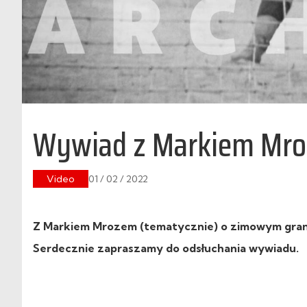
Wywiad z Markiem Mr
Video
01 / 02 / 2022
Z Markiem Mrozem (tematycznie) o zimowym graniu w
Serdecznie zapraszamy do odsłuchania wywiadu.