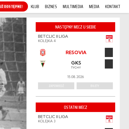
KLUB
BIZNES
MULTIMEDIA
MEDIA
KONTAKT
KUP ONLINE!
NASTĘPNY MECZ U SIEBIE
BETCLIC II LIGA
KOLEJKA 4
RESOVIA
GKS
TYCHY
15.08.2026
ZAPOWIEDŹ
BILETY
OSTATNI MECZ
BETCLIC II LIGA
KOLEJKA 3