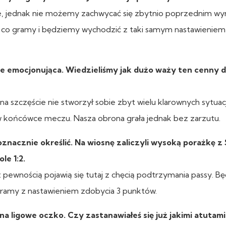
re, jednak nie możemy zachwycać się zbytnio poprzednim wy
 co gramy i będziemy wychodzić z taki samym nastawieniem
e emocjonująca. Wiedzieliśmy jak dużo waży ten cenny 
na szczęście nie stworzył sobie zbyt wielu klarownych sytuacj
w końcówce meczu. Nasza obrona grała jednak bez zarzutu.
znacznie określić. Na wiosnę zaliczyli wysoką porażkę z
le 1:2.
 pewnością pojawią się tutaj z chęcią podtrzymania passy. 
agramy z nastawieniem zdobycia 3 punktów.
a ligowe oczko. Czy zastanawiałeś się już jakimi atutam