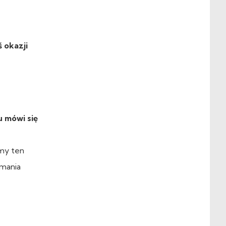
ś okazji
u mówi się
my ten
ymania