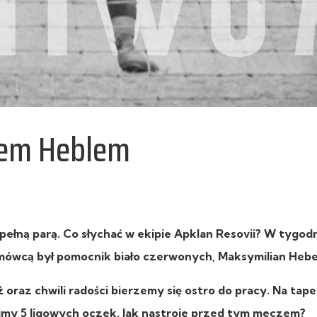
nem Heblem
pełną parą. Co słychać w ekipie Apklan Resovii? W tygod
mówcą był pomocnik biało czerwonych, Maksymilian Hebe
oraz chwili radości bierzemy się ostro do pracy. Na tape
cimy 5 ligowych oczek. Jak nastroje przed tym meczem?