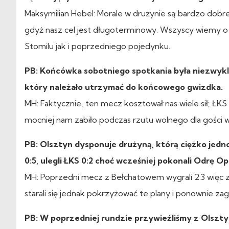
Maksymilian Hebel: Morale w drużynie są bardzo dob
gdyż nasz cel jest długoterminowy. Wszyscy wiemy o
Stomilu jak i poprzedniego pojedynku.
PB: Końcówka sobotniego spotkania była niezwykl
który należało utrzymać do końcowego gwizdka.
MH: Faktycznie, ten mecz kosztował nas wiele sił, ŁKS 
mocniej nam zabiło podczas rzutu wolnego dla gości 
PB: Olsztyn dysponuje drużyną, którą ciężko jedno
0:5, ulegli ŁKS 0:2 choć wcześniej pokonali Odrę Opo
MH: Poprzedni mecz z Bełchatowem wygrali 2:3 więc z
starali się jednak pokrzyżować te plany i ponownie z
PB: W poprzedniej rundzie przywieźliśmy z Olsztyn