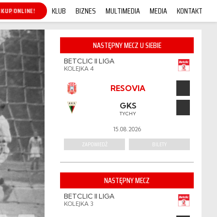
KLUB
BIZNES
MULTIMEDIA
MEDIA
KONTAKT
KUP ONLINE!
NASTĘPNY MECZ U SIEBIE
BETCLIC II LIGA
KOLEJKA 4
RESOVIA
GKS
TYCHY
15.08.2026
ZAPOWIEDŹ
BILETY
NASTĘPNY MECZ
BETCLIC II LIGA
KOLEJKA 3