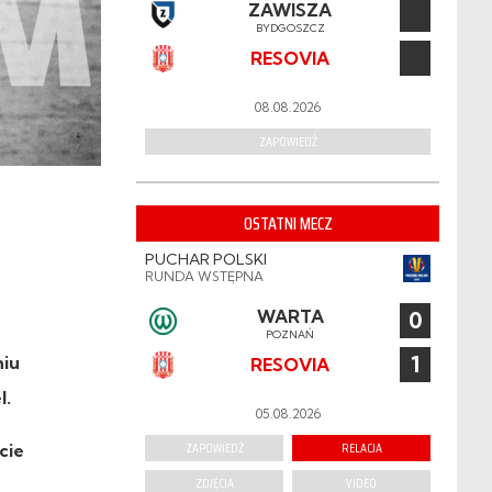
ZAWISZA
BYDGOSZCZ
RESOVIA
08.08.2026
ZAPOWIEDŹ
OSTATNI MECZ
PUCHAR POLSKI
RUNDA WSTĘPNA
WARTA
0
POZNAŃ
1
niu
RESOVIA
l.
05.08.2026
ZAPOWIEDŹ
RELACJA
cie
ZDJĘCIA
VIDEO