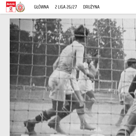
GŁÓWNA
2 LIGA 26/27
DRUŻYNA