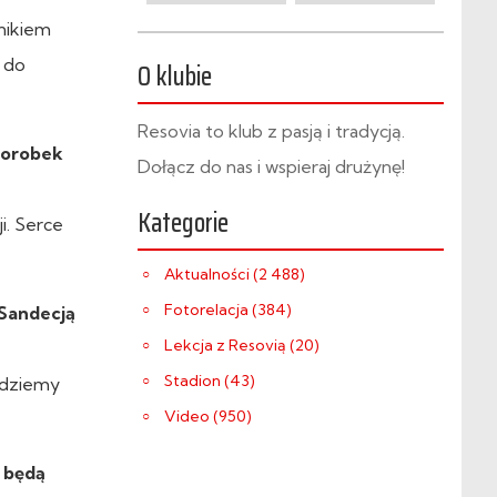
nikiem
 do
O klubie
Resovia to klub z pasją i tradycją.
dorobek
Dołącz do nas i wspieraj drużynę!
Kategorie
i. Serce
Aktualności (2 488)
Fotorelacja (384)
 Sandecją
Lekcja z Resovią (20)
Stadion (43)
Będziemy
Video (950)
i będą