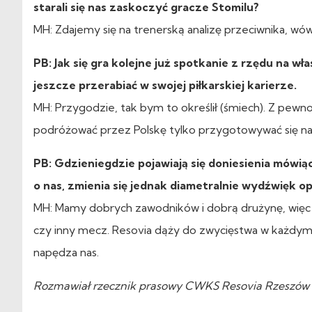
starali się nas zaskoczyć gracze Stomilu?
MH: Zdajemy się na trenerską analizę przeciwnika, w
PB: Jak się gra kolejne już spotkanie z rzędu na wł
jeszcze przerabiać w swojej piłkarskiej karierze.
MH: Przygodzie, tak bym to określił (śmiech). Z pewno
podróżować przez Polskę tylko przygotowywać się na w
PB: Gdzieniegdzie pojawiają się doniesienia mówi
o nas, zmienia się jednak diametralnie wydźwięk opi
MH: Mamy dobrych zawodników i dobrą drużynę, więc
czy inny mecz. Resovia dąży do zwycięstwa w każdym
napędza nas.
Rozmawiał rzecznik prasowy CWKS Resovia Rzeszów S