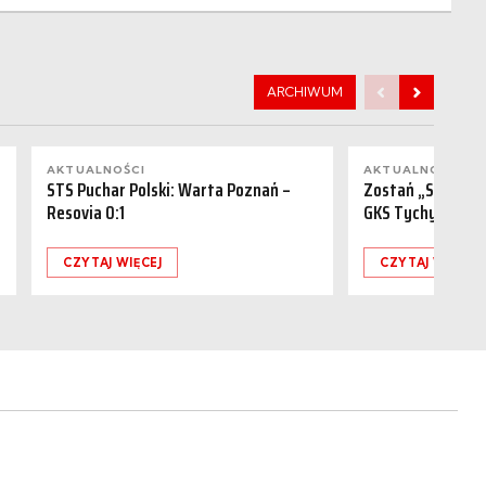
ARCHIWUM
AKTUALNOŚCI
AKTUALNOŚCI
STS Puchar Polski: Warta Poznań –
Zostań „Sponsor
Resovia 0:1
GKS Tychy (15.08
CZYTAJ WIĘCEJ
CZYTAJ WIĘCEJ