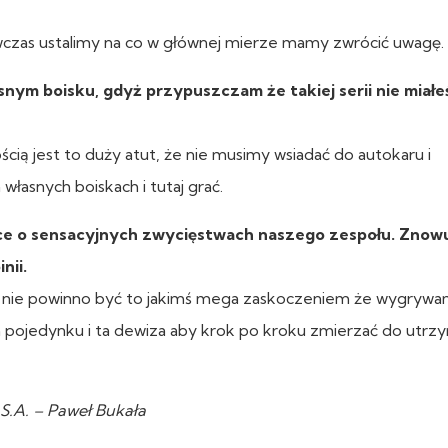
ówczas ustalimy na co w głównej mierze mamy zwrócić uwagę.
asnym boisku, gdyż przypuszczam że takiej serii nie miałe
ścią jest to duży atut, że nie musimy wsiadać do autokaru i
łasnych boiskach i tutaj grać.
ące o sensacyjnych zwycięstwach naszego zespołu. Znow
nii.
 nie powinno być to jakimś mega zaskoczeniem że wygrywa
 pojedynku i ta dewiza aby krok po kroku zmierzać do utrz
.A. – Paweł Bukała