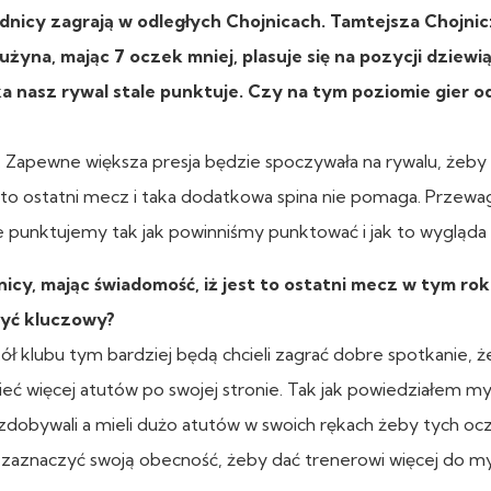
dnicy zagrają w odległych Chojnicach. Tamtejsza Chojni
żyna, mając 7 oczek mniej, plasuje się na pozycji dziewią
ka nasz rywal stale punktuje. Czy na tym poziomie gier 
ia. Zapewne większa presja będzie spoczywała na rywalu, żeby
to ostatni mecz i taka dodatkowa spina nie pomaga. Przewa
nie punktujemy tak jak powinniśmy punktować i jak to wygląda 
icy, mając świadomość, iż jest to ostatni mecz w tym ro
być kluczowy?
ół klubu tym bardziej będą chcieli zagrać dobre spotkanie, ż
eć więcej atutów po swojej stronie. Tak jak powiedziałem my
 je zdobywali a mieli dużo atutów w swoich rękach żeby tych oc
 zaznaczyć swoją obecność, żeby dać trenerowi więcej do my