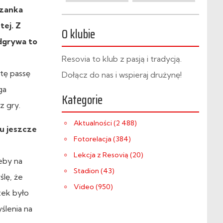
czanka
tej. Z
O klubie
odgrywa to
Resovia to klub z pasją i tradycją.
 tę passę
Dołącz do nas i wspieraj drużynę!
ga
Kategorie
z gry.
Aktualności (2 488)
ku jeszcze
Fotorelacja (384)
Lekcja z Resovią (20)
eby na
Stadion (43)
ślę, że
Video (950)
zek było
ślenia na