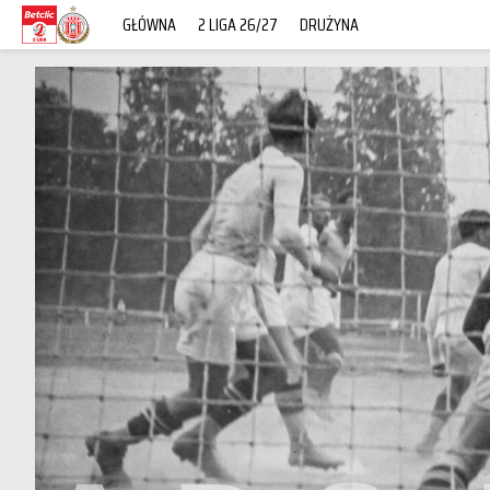
GŁÓWNA
2 LIGA 26/27
DRUŻYNA