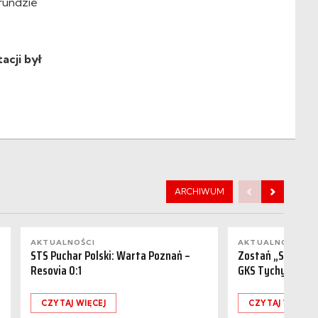
rundzie
cji był
ARCHIWUM
AKTUALNOŚCI
AKTUALNOŚCI
STS Puchar Polski: Warta Poznań –
Zostań „Sponsor
Resovia 0:1
GKS Tychy (15.08
CZYTAJ WIĘCEJ
CZYTAJ WIĘCEJ