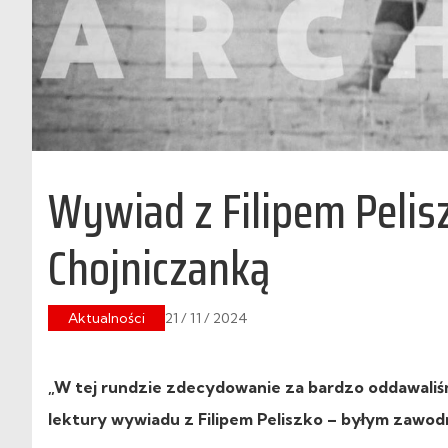
Wywiad z Filipem Peli
Chojniczanką
Aktualności
21 / 11 / 2024
„W tej rundzie zdecydowanie za bardzo oddawaliś
lektury wywiadu z Filipem Peliszko – byłym zawodn