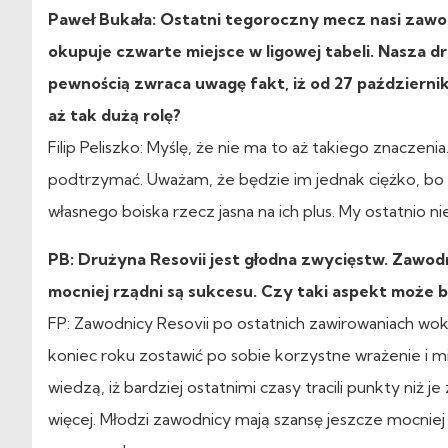
Paweł Bukała: Ostatni tegoroczny mecz nasi zawo
okupuje czwarte miejsce w ligowej tabeli. Nasza dru
pewnością zwraca uwagę fakt, iż od 27 październi
aż tak dużą rolę?
Filip Peliszko: Myślę, że nie ma to aż takiego znaczen
podtrzymać. Uważam, że będzie im jednak ciężko, bo 
własnego boiska rzecz jasna na ich plus. My ostatnio 
PB: Drużyna Resovii jest głodna zwycięstw. Zawodn
mocniej rządni są sukcesu. Czy taki aspekt może 
FP: Zawodnicy Resovii po ostatnich zawirowaniach wok
koniec roku zostawić po sobie korzystne wrażenie i mi
wiedzą, iż bardziej ostatnimi czasy tracili punkty niż
więcej. Młodzi zawodnicy mają szansę jeszcze mocniej