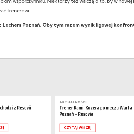
sokim współczynniku. Niektórzy też walczą o to, by w nowej 
zać trenerowi.
 Lechem Poznań. Oby tym razem wynik ligowej konfronta
AKTUALNOŚCI
dchodzi z Resovii
Trener Kamil Kuzera po meczu Warta
Poznań – Resovia
EJ
CZYTAJ WIĘCEJ