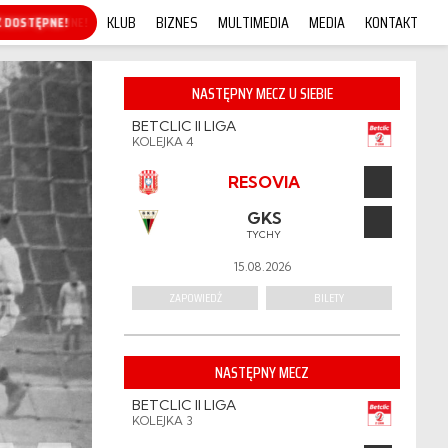
KLUB
BIZNES
MULTIMEDIA
MEDIA
KONTAKT
KUP ONLINE!
NASTĘPNY MECZ U SIEBIE
BETCLIC II LIGA
KOLEJKA 4
RESOVIA
GKS
TYCHY
15.08.2026
ZAPOWIEDŹ
BILETY
NASTĘPNY MECZ
BETCLIC II LIGA
KOLEJKA 3