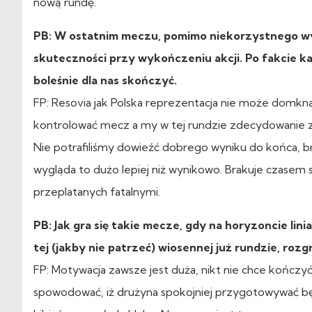
nową rundę.
PB: W ostatnim meczu, pomimo niekorzystnego wyn
skuteczności przy wykończeniu akcji. Po fakcie każ
boleśnie dla nas skończyć.
FP: Resovia jak Polska reprezentacja nie może domkn
kontrolować mecz a my w tej rundzie zdecydowanie 
Nie potrafiliśmy dowieźć dobrego wyniku do końca, b
wygląda to dużo lepiej niż wynikowo. Brakuje czasem 
przeplatanych fatalnymi.
PB: Jak gra się takie mecze, gdy na horyzoncie lin
tej (jakby nie patrzeć) wiosennej już rundzie, ro
FP: Motywacja zawsze jest duża, nikt nie chce kończy
spowodować, iż drużyna spokojniej przygotowywać będ