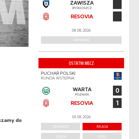
ZAWISZA
BYDGOSZCZ
RESOVIA
08.08.2026
ZAPOWIEDŹ
OSTATNI MECZ
PUCHAR POLSKI
RUNDA WSTĘPNA
WARTA
0
POZNAŃ
1
RESOVIA
05.08.2026
aszamy do
ZAPOWIEDŹ
RELACJA
ZDJĘCIA
VIDEO