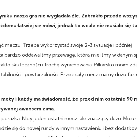
iku nasza gra nie wyglądała źle. Zabrakło przede wszy
demu łatwiej się mówi, jednak to wcale nie musiało się t
ąć meczu. Trzeba wykorzystać swoje 2-3 sytuacje i później
za bardzo oddawaliśmy przewagę, którą mieliśmy w danym s
rakło skuteczności i trochę wyrachowania. Piłkarsko moim z
stabilności i powtarzalności. Przez cały mecz mamy dużo faz
ia mety i każdy ma świadomość, że przed nim ostatnie 90 
zgrywanej awansem zimą.
ć porażką. Niby jeden ostatni mecz, ale znaczący dużo. Może
zie się do nowej rundy w innym nastawieniu i bez dodatkowe