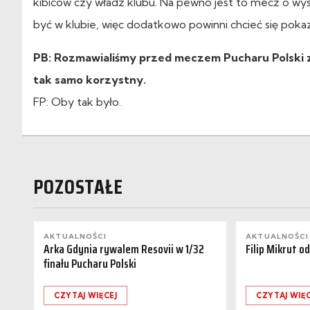
kibiców czy władz klubu. Na pewno jest to mecz o wy
być w klubie, więc dodatkowo powinni chcieć się poka
PB: Rozmawialiśmy przed meczem Pucharu Polski z
tak samo korzystny.
FP: Oby tak było.
POZOSTAŁE
AKTUALNOŚCI
AKTUALNOŚCI
Arka Gdynia rywalem Resovii w 1/32
Filip Mikrut o
finału Pucharu Polski
CZYTAJ WIĘCEJ
CZYTAJ WIĘC