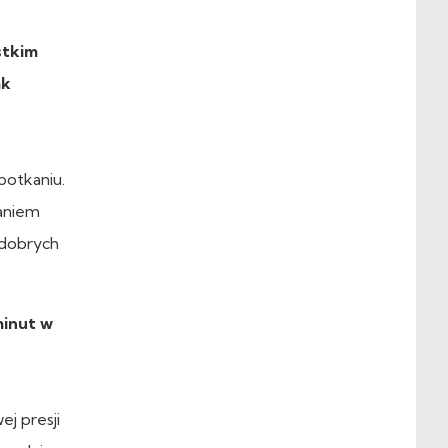
stkim
ak
potkaniu.
daniem
 dobrych
minut w
j presji