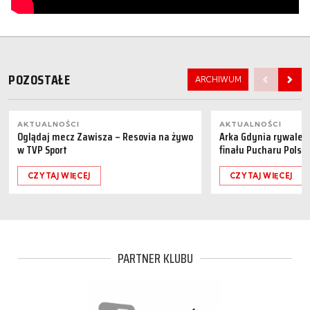
POZOSTAŁE
ARCHIWUM
AKTUALNOŚCI
AKTUALNOŚCI
Oglądaj mecz Zawisza – Resovia na żywo
Arka Gdynia rywalem 
w TVP Sport
finału Pucharu Polski
CZYTAJ WIĘCEJ
CZYTAJ WIĘCEJ
PARTNER KLUBU