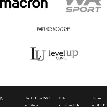
PARTNER MEDYCZNY
NA
Betclic II Liga 25/26
Klub
Biznes
Tabela
Historia klubu
Klub 10