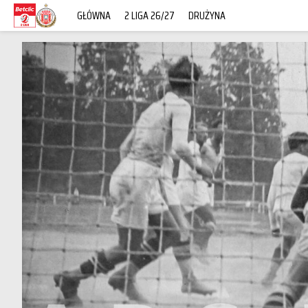
GŁÓWNA
2 LIGA 26/27
DRUŻYNA