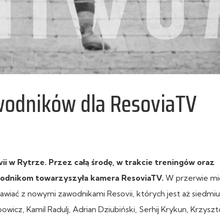
odników dla ResoviaTV
i w Rytrze. Przez całą środę, w trakcie treningów oraz
wodnikom towarzyszyła kamera ResoviaTV.
W przerwie mi
iać z nowymi zawodnikami Resovii, których jest aż siedmiu
icz, Kamil Radulj, Adrian Dziubiński, Serhij Krykun, Krzyszt