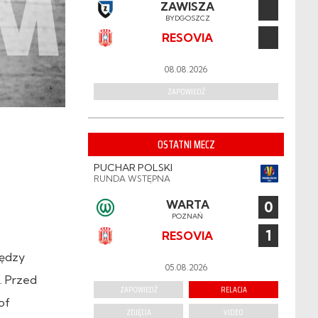
ZAWISZA
BYDGOSZCZ
RESOVIA
08.08.2026
ZAPOWIEDŹ
OSTATNI MECZ
PUCHAR POLSKI
RUNDA WSTĘPNA
WARTA
0
POZNAŃ
1
RESOVIA
ędzy
05.08.2026
. Przed
ZAPOWIEDŹ
RELACJA
of
ZDJĘCIA
VIDEO