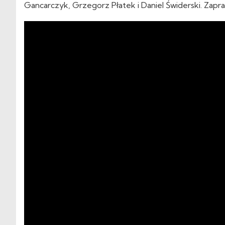
Gancarczyk, Grzegorz Płatek i Daniel Świderski. Zap