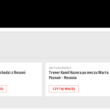
AKTUALNOŚCI
dchodzi z Resovii
Trener Kamil Kuzera po meczu Warta
Poznań – Resovia
EJ
CZYTAJ WIĘCEJ