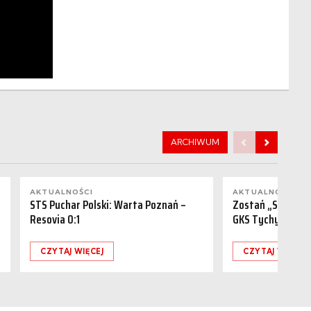
ARCHIWUM
AKTUALNOŚCI
AKTUALNOŚCI
STS Puchar Polski: Warta Poznań –
Zostań „Sponsor
Resovia 0:1
GKS Tychy (15.08
CZYTAJ WIĘCEJ
CZYTAJ WIĘCEJ