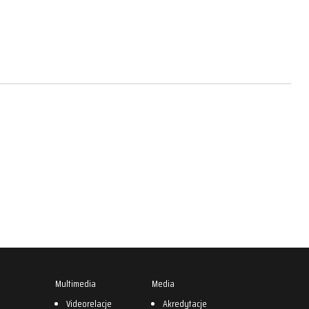
Multimedia
Media
0
Videorelacje
Akredytacje