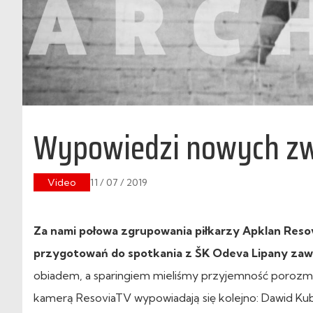
Wypowiedzi nowych zw
Video
11 / 07 / 2019
Za nami połowa zgrupowania piłkarzy Apklan Resovi
przygotowań do spotkania z ŠK Odeva Lipany za
obiadem, a sparingiem mieliśmy przyjemność porozmaw
kamerą ResoviaTV wypowiadają się kolejno: Dawid Kubow