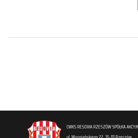
CWKS RESOVIA RZESZÓW SPÓŁKA AKCYJ
ul. Wyspiańskiego 22, 35-111 Rzeszów