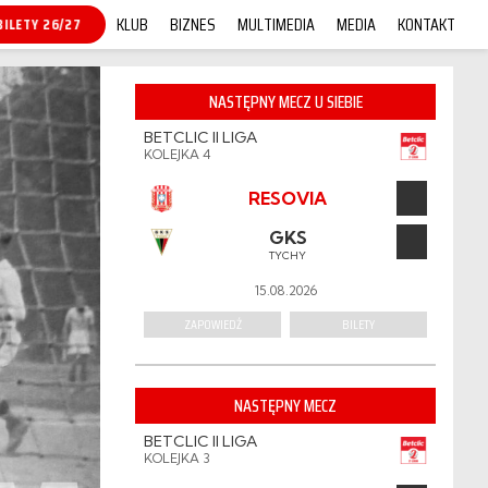
KLUB
BIZNES
MULTIMEDIA
MEDIA
KONTAKT
BILETY 26/27
NASTĘPNY MECZ U SIEBIE
BETCLIC II LIGA
KOLEJKA 4
RESOVIA
GKS
TYCHY
15.08.2026
ZAPOWIEDŹ
BILETY
NASTĘPNY MECZ
BETCLIC II LIGA
KOLEJKA 3