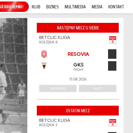
KLUB
BIZNES
MULTIMEDIA
MEDIA
KONTAKT
KUP ONLINE!
NASTĘPNY MECZ U SIEBIE
BETCLIC II LIGA
KOLEJKA 4
RESOVIA
GKS
TYCHY
15.08.2026
ZAPOWIEDŹ
BILETY
OSTATNI MECZ
BETCLIC II LIGA
KOLEJKA 3