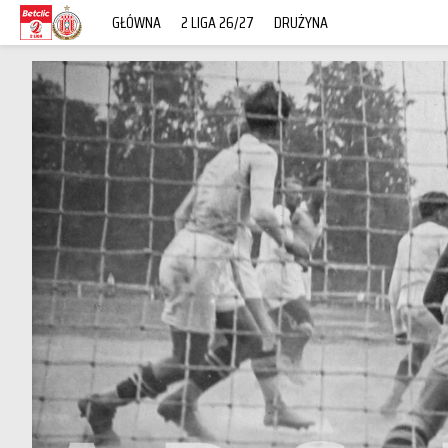
GŁÓWNA
2 LIGA 26/27
DRUŻYNA