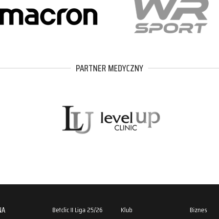
PARTNER MEDYCZNY
NA
Betclic II Liga 25/26
Klub
Biznes