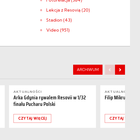
Fotorelacja (384)
Lekcja z Resovią (20)
Stadion (43)
Video (951)
ARCHIWUM
AKTUALNOŚCI
AKTUALNOŚCI
Arka Gdynia rywalem Resovii w 1/32
Filip Mikrut odch
finału Pucharu Polski
CZYTAJ WIĘCEJ
CZYTAJ WIĘCEJ