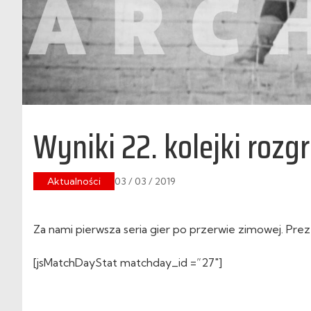
Wyniki 22. kolejki rozg
Aktualności
03 / 03 / 2019
Za nami pierwsza seria gier po przerwie zimowej. Prez
[jsMatchDayStat matchday_id =”27″]