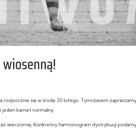
ę wiosenną!
ną rozpocznie się w środę 20 lutego. Tymczasem zapraszam
t jeden karnet normalny.
raz wieczornej. Konkretny harmonogram dystrybucji podamy