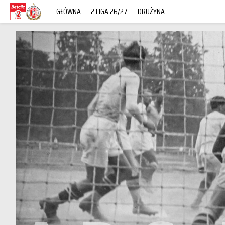
GŁÓWNA
2 LIGA 26/27
DRUŻYNA