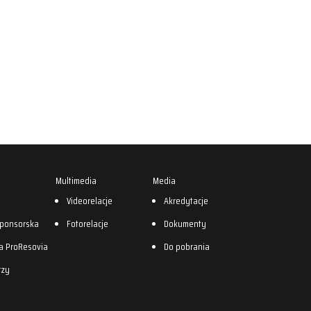
Multimedia
Media
0
Videorelacje
Akredytacje
sponsorska
Fotorelacje
Dokumenty
a ProResovia
Do pobrania
rzy