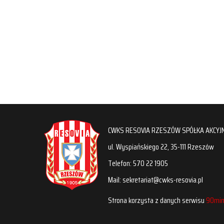
CWKS RESOVIA RZESZÓW SPÓŁKA AKCYJ
ul. Wyspiańskiego 22, 35-111 Rzeszów
Telefon: 570 22 1905
Mail: sekretariat@cwks-resovia.pl
Strona korzysta z danych serwisu
90min