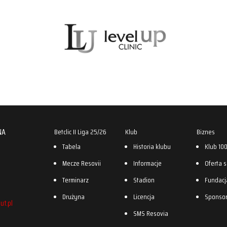
NA
Betclic II Liga 25/26
Klub
Biznes
Tabela
Historia klubu
Klub 10
Mecze Resovii
Informacje
Oferta 
Terminarz
Stadion
Fundacj
Drużyna
Licencja
Sponso
ut.pl
SMS Resovia