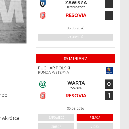
ZAWISZA
BYDGOSZCZ
RESOVIA
08.08.2026
ZAPOWIEDŹ
OSTATNI MECZ
PUCHAR POLSKI
RUNDA WSTĘPNA
WARTA
0
POZNAŃ
1
y do
RESOVIA
05.08.2026
ZAPOWIEDŹ
RELACJA
 wkrótce.
ZDJĘCIA
VIDEO