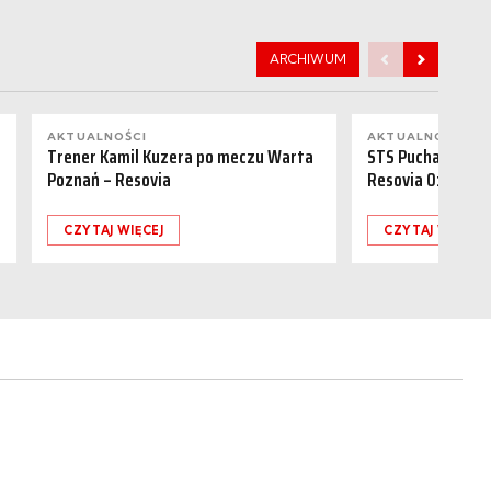
ARCHIWUM
AKTUALNOŚCI
AKTUALNOŚCI
Trener Kamil Kuzera po meczu Warta
STS Puchar Polsk
Poznań – Resovia
Resovia 0:1
CZYTAJ WIĘCEJ
CZYTAJ WIĘCEJ