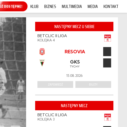
KLUB
BIZNES
MULTIMEDIA
MEDIA
KONTAKT
KUP ONLINE!
NASTĘPNY MECZ U SIEBIE
BETCLIC II LIGA
KOLEJKA 4
RESOVIA
GKS
TYCHY
15.08.2026
ZAPOWIEDŹ
BILETY
NASTĘPNY MECZ
BETCLIC II LIGA
KOLEJKA 3