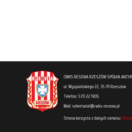
CWKS RESOVIA RZESZÓW SPÓŁKA AKCYJ
ul. Wyspiańskiego 22, 35-111 Rzeszów
Telefon: 570 22 1905
Mail: sekretariat@cwks-resovia.pl
Strona korzysta z danych serwisu
90min