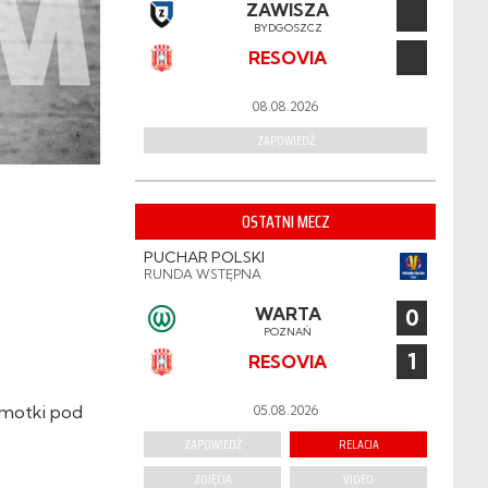
ZAWISZA
BYDGOSZCZ
RESOVIA
08.08.2026
ZAPOWIEDŹ
OSTATNI MECZ
PUCHAR POLSKI
RUNDA WSTĘPNA
WARTA
0
POZNAŃ
1
RESOVIA
emotki pod
05.08.2026
ZAPOWIEDŹ
RELACJA
ZDJĘCIA
VIDEO