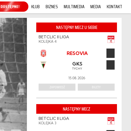
KLUB
BIZNES
MULTIMEDIA
MEDIA
KONTAKT
UP ONLINE!
NASTĘPNY MECZ U SIEBIE
BETCLIC II LIGA
KOLEJKA 4
RESOVIA
GKS
TYCHY
15.08.2026
ZAPOWIEDŹ
BILETY
NASTĘPNY MECZ
BETCLIC II LIGA
KOLEJKA 3