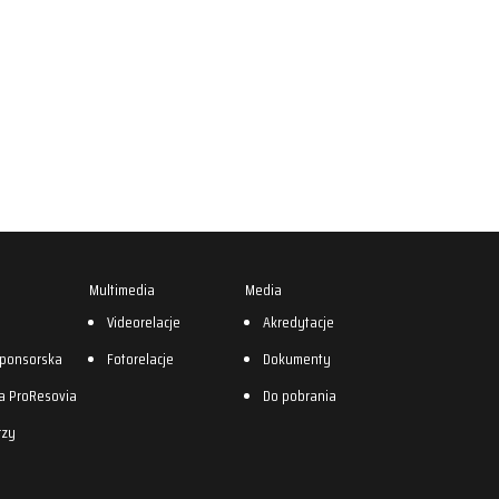
Multimedia
Media
0
Videorelacje
Akredytacje
sponsorska
Fotorelacje
Dokumenty
a ProResovia
Do pobrania
rzy