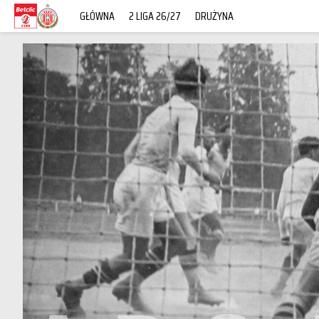
GŁÓWNA
2 LIGA 26/27
DRUŻYNA