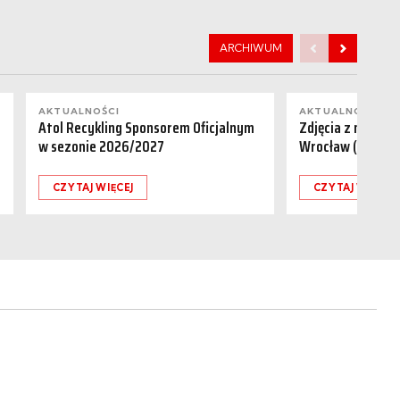
ARCHIWUM
AKTUALNOŚCI
AKTUALNOŚCI
Atol Recykling Sponsorem Oficjalnym
Zdjęcia z meczu R
w sezonie 2026/2027
Wrocław (01.08.
CZYTAJ WIĘCEJ
CZYTAJ WIĘCEJ