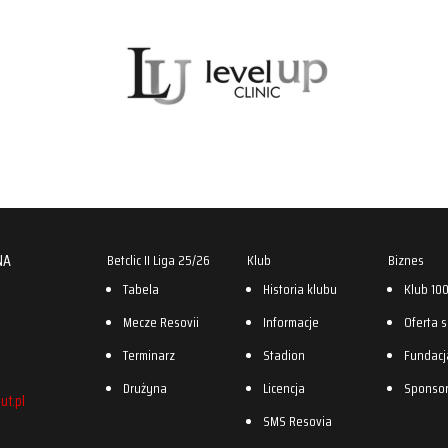
NA
Betclic II Liga 25/26
Klub
Biznes
Tabela
Historia klubu
Klub 10
Mecze Resovii
Informacje
Oferta 
Terminarz
Stadion
Fundacj
Drużyna
Licencja
Sponso
ut.pl
SMS Resovia