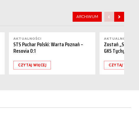
ARCHIWUM
AKTUALNOŚCI
AKTUALNOŚCI
STS Puchar Polski: Warta Poznań –
Zostań „Sponsor
Resovia 0:1
GKS Tychy (15.08
CZYTAJ WIĘCEJ
CZYTAJ WIĘCEJ