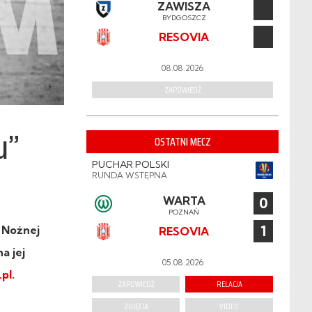
ZAWISZA
BYDGOSZCZ
RESOVIA
08.08.2026
ZAPOWIEDŹ
u”
OSTATNI MECZ
PUCHAR POLSKI
RUNDA WSTĘPNA
WARTA
0
POZNAŃ
1
 Nożnej
RESOVIA
a jej
05.08.2026
.pl
.
ZAPOWIEDŹ
RELACJA
ZDJĘCIA
VIDEO