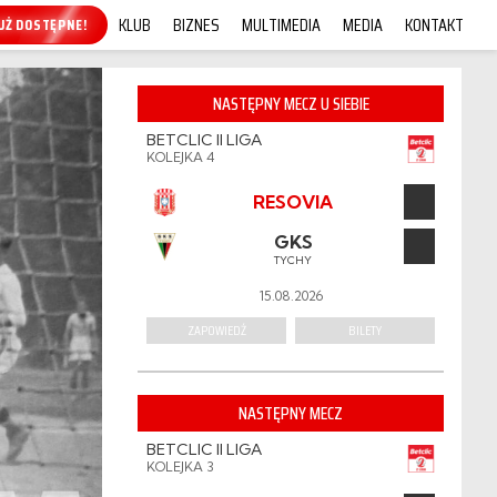
KLUB
BIZNES
MULTIMEDIA
MEDIA
KONTAKT
KUP ONLINE!
NASTĘPNY MECZ U SIEBIE
BETCLIC II LIGA
KOLEJKA 4
RESOVIA
GKS
TYCHY
15.08.2026
ZAPOWIEDŹ
BILETY
NASTĘPNY MECZ
BETCLIC II LIGA
KOLEJKA 3