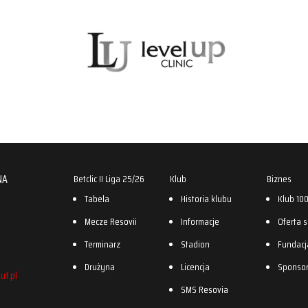
NA
Betclic II Liga 25/26
Klub
Biznes
Tabela
Historia klubu
Klub 10
Mecze Resovii
Informacje
Oferta 
Terminarz
Stadion
Fundacj
Drużyna
Licencja
Sponso
ut.pl
SMS Resovia