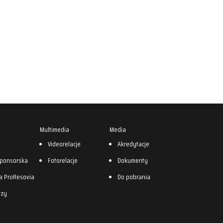
Multimedia
Media
0
Videorelacje
Akredytacje
sponsorska
Fotorelacje
Dokumenty
a ProResovia
Do pobrania
rzy