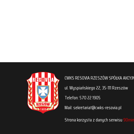
CWKS RESOVIA RZESZÓW SPÓŁKA AKCYJ
ul. Wyspiańskiego 22, 35-111 Rzeszów
Telefon: 570 22 1905
Mail: sekretariat@cwks-resovia.pl
Strona korzysta z danych serwisu
90min