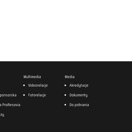
Multimedia
Media
0
Videorelacje
Akredytacje
sponsorska
Fotorelacje
Dokumenty
a ProResovia
Do pobrania
rzy