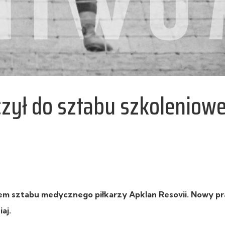
czył do sztabu szkoleniow
em sztabu medycznego piłkarzy Apklan Resovii. Nowy p
iaj.