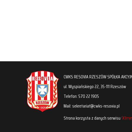
CWKS RESOVIA RZESZÓW SPÓŁKA AKCYJ
ul. Wyspiańskiego 22, 35-111 Rzeszów
Telefon: 570 22 1905
Mail: sekretariat@cwks-resovia.pl
Strona korzysta z danych serwisu
90min