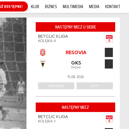
KLUB
BIZNES
MULTIMEDIA
MEDIA
KONTAKT
KUP ONLINE!
NASTĘPNY MECZ U SIEBIE
BETCLIC II LIGA
KOLEJKA 4
RESOVIA
GKS
TYCHY
15.08.2026
ZAPOWIEDŹ
BILETY
NASTĘPNY MECZ
BETCLIC II LIGA
KOLEJKA 3