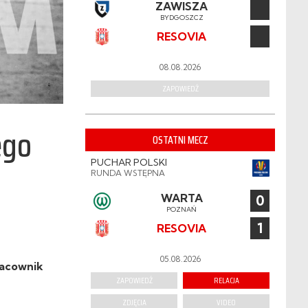
ZAWISZA
BYDGOSZCZ
RESOVIA
08.08.2026
ZAPOWIEDŹ
ego
OSTATNI MECZ
PUCHAR POLSKI
RUNDA WSTĘPNA
WARTA
0
POZNAŃ
1
RESOVIA
05.08.2026
racownik
ZAPOWIEDŹ
RELACJA
ZDJĘCIA
VIDEO