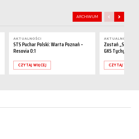
ARCHIWUM
AKTUALNOŚCI
AKTUALNOŚCI
STS Puchar Polski: Warta Poznań –
Zostań „Sponsor
Resovia 0:1
GKS Tychy (15.08
CZYTAJ WIĘCEJ
CZYTAJ WIĘCEJ