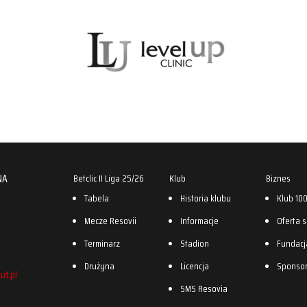
NA
Betclic II Liga 25/26
Klub
Biznes
Tabela
Historia klubu
Klub 10
Mecze Resovii
Informacje
Oferta 
Terminarz
Stadion
Fundacj
Drużyna
Licencja
Sponso
ut.pl
SMS Resovia