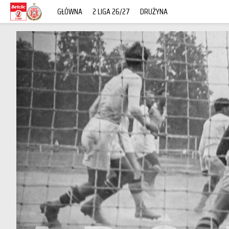
GŁÓWNA
2 LIGA 26/27
DRUŻYNA