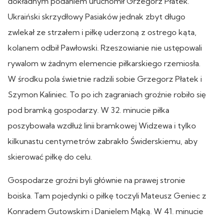
dokładnym podaniem uruchomił Grzegorz Płatek.
Ukraiński skrzydłowy Pasiaków jednak zbyt długo
zwlekał ze strzałem i piłkę uderzoną z ostrego kąta,
kolanem odbił Pawłowski. Rzeszowianie nie ustępowali
rywalom w żadnym elemencie piłkarskiego rzemiosła.
W środku pola świetnie radzili sobie Grzegorz Płatek i
Szymon Kaliniec. To po ich zagraniach groźnie robiło się
pod bramką gospodarzy. W 32. minucie piłka
poszybowała wzdłuż linii bramkowej Widzewa i tylko
kilkunastu centymetrów zabrakło Świderskiemu, aby
skierować piłkę do celu.
Gospodarze groźni byli głównie na prawej stronie
boiska. Tam pojedynki o piłkę toczyli Mateusz Geniec z
Konradem Gutowskim i Danielem Mąką. W 41. minucie