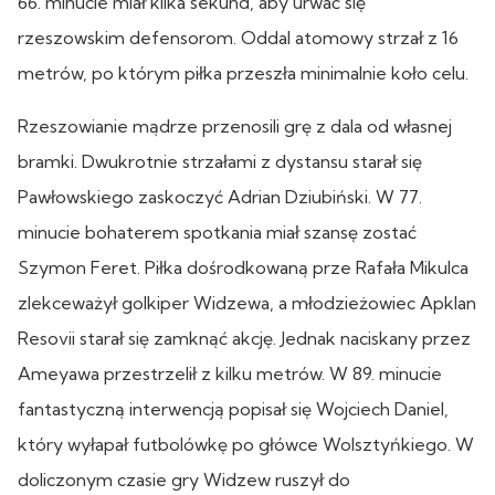
66. minucie miał kilka sekund, aby urwać się
rzeszowskim defensorom. Oddal atomowy strzał z 16
metrów, po którym piłka przeszła minimalnie koło celu.
Rzeszowianie mądrze przenosili grę z dala od własnej
bramki. Dwukrotnie strzałami z dystansu starał się
Pawłowskiego zaskoczyć Adrian Dziubiński. W 77.
minucie bohaterem spotkania miał szansę zostać
Szymon Feret. Piłka dośrodkowaną prze Rafała Mikulca
zlekceważył golkiper Widzewa, a młodzieżowiec Apklan
Resovii starał się zamknąć akcję. Jednak naciskany przez
Ameyawa przestrzelił z kilku metrów. W 89. minucie
fantastyczną interwencją popisał się Wojciech Daniel,
który wyłapał futbolówkę po główce Wolsztyńkiego. W
doliczonym czasie gry Widzew ruszył do