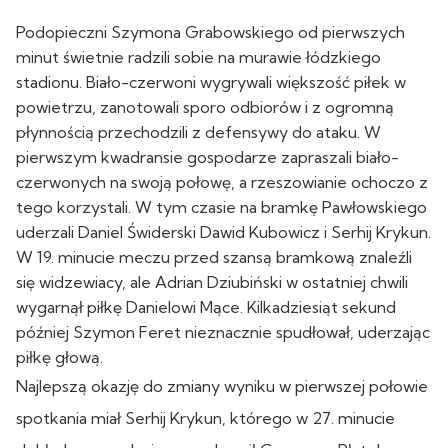
Podopieczni Szymona Grabowskiego od pierwszych
minut świetnie radzili sobie na murawie łódzkiego
stadionu. Biało-czerwoni wygrywali większość piłek w
powietrzu, zanotowali sporo odbiorów i z ogromną
płynnością przechodzili z defensywy do ataku. W
pierwszym kwadransie gospodarze zapraszali biało-
czerwonych na swoją połowę, a rzeszowianie ochoczo z
tego korzystali. W tym czasie na bramkę Pawłowskiego
uderzali Daniel Świderski Dawid Kubowicz i Serhij Krykun.
W 19. minucie meczu przed szansą bramkową znaleźli
się widzewiacy, ale Adrian Dziubiński w ostatniej chwili
wygarnął piłkę Danielowi Mące. Kilkadziesiąt sekund
później Szymon Feret nieznacznie spudłował, uderzając
piłkę głową.
Najlepszą okazję do zmiany wyniku w pierwszej połowie
spotkania miał Serhij Krykun, którego w 27. minucie