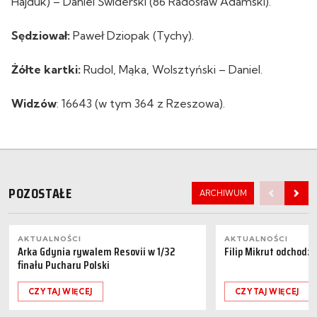
Hajduk) – Daniel Świderski (86 Radosław Adamski).
Sędziował:
Paweł Dziopak (Tychy).
Żółte kartki:
Rudol, Mąka, Wolsztyński – Daniel.
Widzów
: 16643 (w tym 364 z Rzeszowa).
POZOSTAŁE
ARCHIWUM
AKTUALNOŚCI
AKTUALNOŚCI
Arka Gdynia rywalem Resovii w 1/32
Filip Mikrut odchodzi
finału Pucharu Polski
CZYTAJ WIĘCEJ
CZYTAJ WIĘCEJ