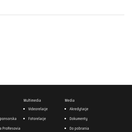
Multimedia
Media
0
Videorelacje
Akredytacje
sponsorska
Fotorelacje
Dokumenty
a ProResovia
Do pobrania