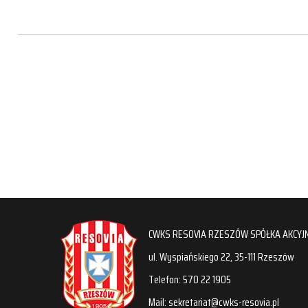
CWKS RESOVIA RZESZÓW SPÓŁKA AKCYJ
ul. Wyspiańskiego 22, 35-111 Rzeszów
Telefon: 570 22 1905
Mail: sekretariat@cwks-resovia.pl