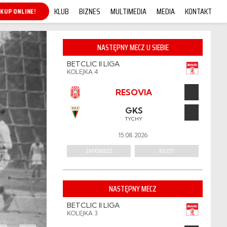
KLUB
BIZNES
MULTIMEDIA
MEDIA
KONTAKT
KUP ONLINE!
NASTĘPNY MECZ U SIEBIE
BETCLIC II LIGA
KOLEJKA 4
RESOVIA
GKS
TYCHY
15.08.2026
ZAPOWIEDŹ
BILETY
NASTĘPNY MECZ
BETCLIC II LIGA
KOLEJKA 3