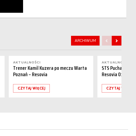
ARCHIWUM
AKTUALNOŚCI
AKTUALNOŚCI
Trener Kamil Kuzera po meczu Warta
STS Puchar Polsk
Poznań – Resovia
Resovia 0:1
CZYTAJ WIĘCEJ
CZYTAJ WIĘCEJ