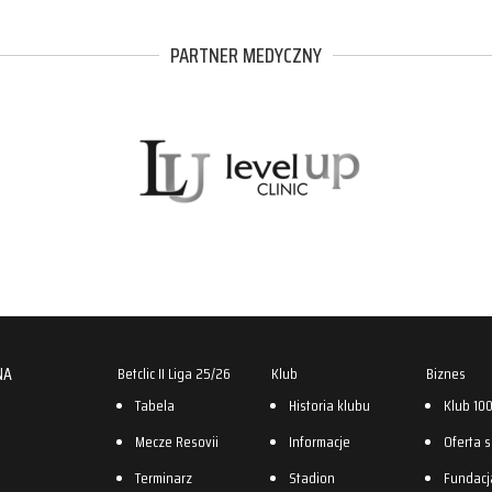
PARTNER MEDYCZNY
NA
Betclic II Liga 25/26
Klub
Biznes
Tabela
Historia klubu
Klub 10
Mecze Resovii
Informacje
Oferta 
Terminarz
Stadion
Fundacj