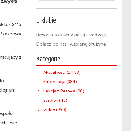
h zwykła
O klubie
rektor SMS
a Rzeszowa
Resovia to klub z pasją i tradycją.
Dołącz do nas i wspieraj drużynę!
Kategorie
pracujący z
Aktualności (2 488)
do
Fotorelacja (384)
kolejnym
Lekcja z Resovią (20)
Stadion (43)
Video (950)
społu,
ch i wie,