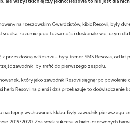
, ale wszystkich łączy jedno: Resovia to nie jest dla nic
owany na rzeszowskim Gwardzistów, kibic Resovii, były dy
 od środka, rozumie jego tożsamość i doskonale wie, czym dl
ć z przeszłością w Resovii – były trener SMS Resovia, od lat 
rzejść zawodnik, by trafić do pierwszego zespołu.
owanek, który jako zawodnik Resovii sięgnął po powołanie 
i herb Resovii na piersi i dziś przekazuje to doświadczenie 
o następny wychowanek klubu. Były zawodnik pierwszego ze
ezonie 2019/2020. Zna smak sukcesu w biało-czerwonych barwa