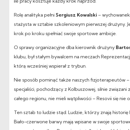
ile pracy kosztuje każdy krok naprzód.
Rolę analityka pełni
Sergiusz Kowalski
– wychowanek S
stażysta w sztabie szkoleniowym pierwszej drużyny. Jeg
krok po kroku spełniać swoje sportowe ambicje.
O sprawy organizacyjne dba kierownik drużyny
Barto
klubu, był stałym bywalcem na meczach Reprezentacji Mi
którą wcześniej wspierał z trybun.
Nie sposób pominąć także naszych fizjoterapeutów 
specjaliści, pochodzący z Kolbuszowej, silnie związani 
całego regionu, nie mieli wątpliwości – Resovii się nie
Ten sztab to ludzie stąd. Ludzie, którzy znają historię 
Biało-czerwone barwy mają wpisane w swoje sportowe