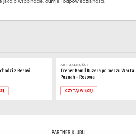
le jako o wspólnocie, dumie i odpowiedzialności.
AKTUALNOŚCI
dchodzi z Resovii
Trener Kamil Kuzera po meczu Warta
Poznań – Resovia
EJ
CZYTAJ WIĘCEJ
PARTNER KLUBU