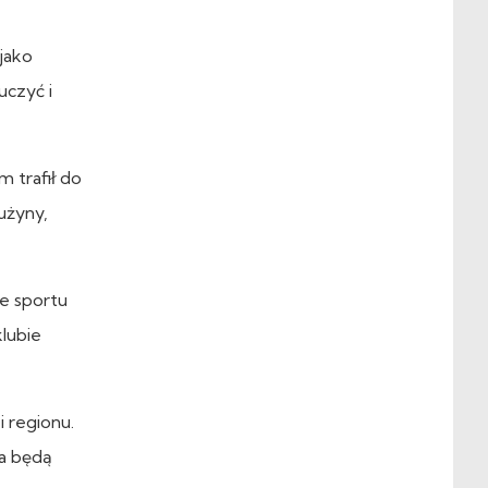
jako
uczyć i
 trafił do
użyny,
ie sportu
klubie
i regionu.
a będą