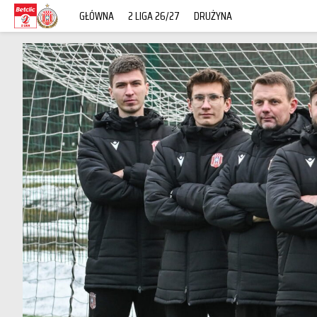
GŁÓWNA
2 LIGA 26/27
DRUŻYNA