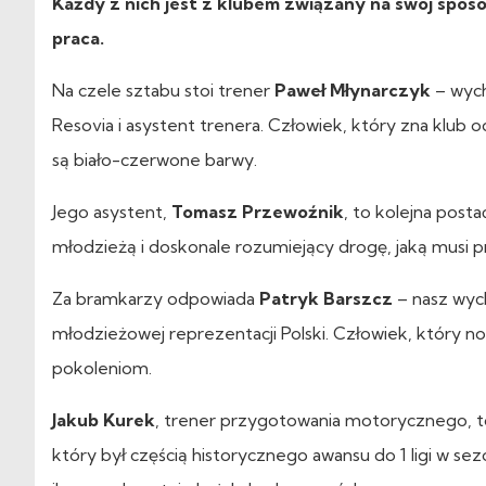
Każdy z nich jest z klubem związany na swój sposób
praca.
Na czele sztabu stoi trener
Paweł Młynarczyk
– wych
Resovia i asystent trenera. Człowiek, który zna klub
są biało-czerwone barwy.
Jego asystent,
Tomasz Przewoźnik
, to kolejna posta
młodzieżą i doskonale rozumiejący drogę, jaką musi p
Za bramkarzy odpowiada
Patryk Barszcz
– nasz wych
młodzieżowej reprezentacji Polski. Człowiek, który nos
pokoleniom.
Jakub Kurek
, trener przygotowania motorycznego, t
który był częścią historycznego awansu do 1 ligi w s