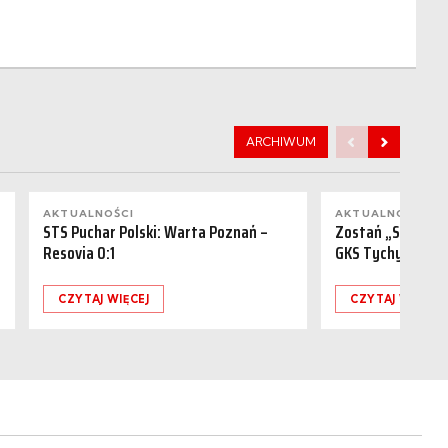
ARCHIWUM
AKTUALNOŚCI
AKTUALNOŚCI
STS Puchar Polski: Warta Poznań –
Zostań „Sponsor
Resovia 0:1
GKS Tychy (15.08
CZYTAJ WIĘCEJ
CZYTAJ WIĘCEJ