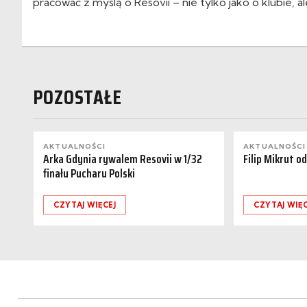
pracować z myślą o Resovii – nie tylko jako o klubie, a
POZOSTAŁE
AKTUALNOŚCI
AKTUALNOŚCI
Arka Gdynia rywalem Resovii w 1/32
Filip Mikrut o
finału Pucharu Polski
CZYTAJ WIĘCEJ
CZYTAJ WIĘC