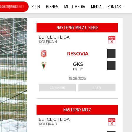
KLUB
BIZNES
MULTIMEDIA
MEDIA
KONTAKT
KUP ONLINE!
NASTĘPNY MECZ U SIEBIE
BETCLIC II LIGA
KOLEJKA 4
RESOVIA
GKS
TYCHY
15.08.2026
ZAPOWIEDŹ
BILETY
NASTĘPNY MECZ
BETCLIC II LIGA
KOLEJKA 3