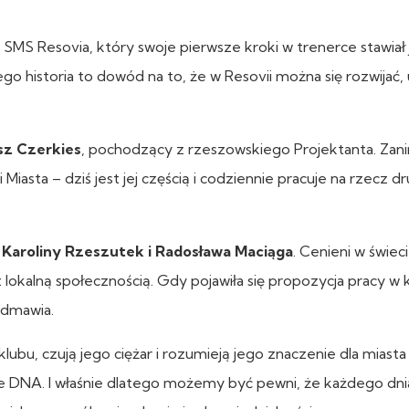
MS Resovia, który swoje pierwsze kroki w trenerce stawiał 
o historia to dowód na to, że w Resovii można się rozwijać, 
sz Czerkies
, pochodzący z rzeszowskiego Projektanta. Zanim
asta – dziś jest jej częścią i codziennie pracuje na rzecz dr
–
Karoliny Rzeszutek i Radosława Maciąga
. Cenieni w świec
z lokalną społecznością. Gdy pojawiła się propozycja pracy w 
 odmawia.
klubu, czują jego ciężar i rozumieją jego znaczenie dla miasta 
 DNA. I właśnie dlatego możemy być pewni, że każdego dni