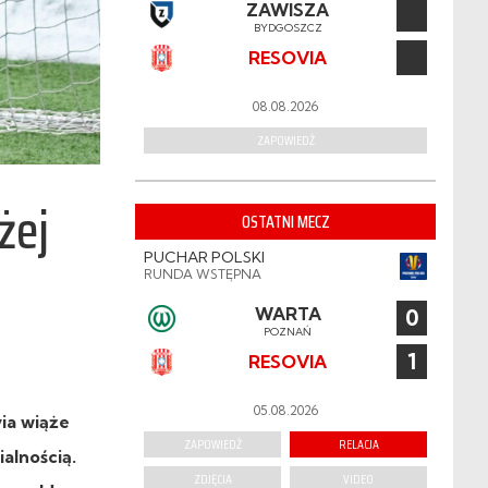
ZAWISZA
BYDGOSZCZ
RESOVIA
08.08.2026
ZAPOWIEDŹ
żej
OSTATNI MECZ
PUCHAR POLSKI
RUNDA WSTĘPNA
WARTA
0
POZNAŃ
1
RESOVIA
05.08.2026
ia wiąże
ZAPOWIEDŹ
RELACJA
alnością.
ZDJĘCIA
VIDEO