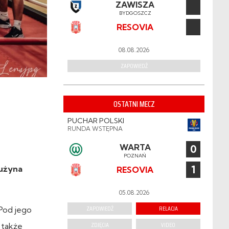
ZAWISZA
BYDGOSZCZ
RESOVIA
08.08.2026
ZAPOWIEDŹ
OSTATNI MECZ
PUCHAR POLSKI
RUNDA WSTĘPNA
WARTA
0
POZNAŃ
1
rużyna
RESOVIA
05.08.2026
ZAPOWIEDŹ
RELACJA
Pod jego
ZDJĘCIA
VIDEO
 także