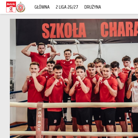
GŁÓWNA
2 LIGA 26/27
DRUŻYNA