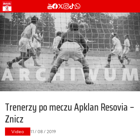
Trenerzy po meczu Apklan Resovia –
Znicz
Video
11 / 08 / 2019