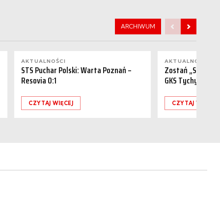
ARCHIWUM
AKTUALNOŚCI
AKTUALNOŚCI
STS Puchar Polski: Warta Poznań –
Zostań „Sponsor
Resovia 0:1
GKS Tychy (15.08
CZYTAJ WIĘCEJ
CZYTAJ WIĘCEJ