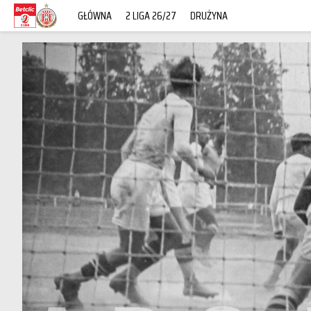
GŁÓWNA
2 LIGA 26/27
DRUŻYNA