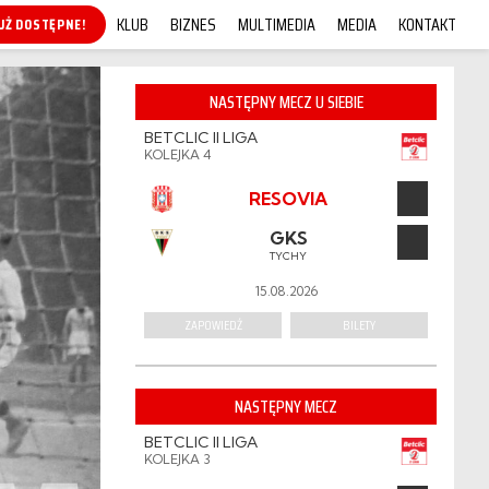
KLUB
BIZNES
MULTIMEDIA
MEDIA
KONTAKT
KUP ONLINE!
NASTĘPNY MECZ U SIEBIE
BETCLIC II LIGA
KOLEJKA 4
RESOVIA
GKS
TYCHY
15.08.2026
ZAPOWIEDŹ
BILETY
NASTĘPNY MECZ
BETCLIC II LIGA
KOLEJKA 3