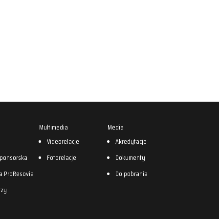
Multimedia
Media
0
Videorelacje
Akredytacje
sponsorska
Fotorelacje
Dokumenty
a ProResovia
Do pobrania
rzy