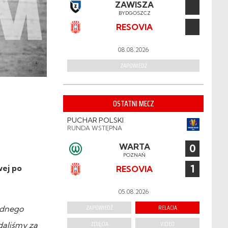
ZAWISZA
BYDGOSZCZ
RESOVIA
08.08.2026
ZAPOWIEDŹ
OSTATNI MECZ
PUCHAR POLSKI
RUNDA WSTĘPNA
WARTA
0
POZNAŃ
1
wej po
RESOVIA
05.08.2026
ZAPOWIEDŹ
RELACJA
jednego
ZDJĘCIA
VIDEO
daliśmy za