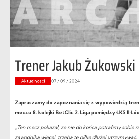
Trener Jakub Żukowski 
Aktualności
07 / 09 / 2024
Zapraszamy do zapoznania się z wypowiedzią tren
meczu 8. kolejki BetClic 2. Liga pomiędzy ŁKS II Łód
„Ten mecz pokazał, że nie do końca potrafimy sobie r
zawodnika więcej, trzeba tę piłkę dłużej utrzymywać