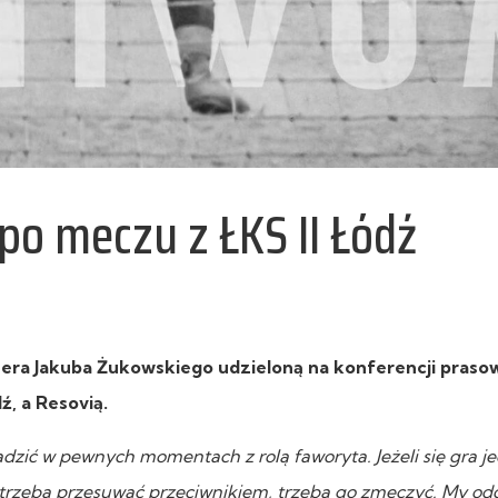
po meczu z ŁKS II Łódź
era Jakuba Żukowskiego udzieloną na konferencji praso
ź, a Resovią.
adzić w pewnych momentach z rolą faworyta. Jeżeli się gra 
, trzeba przesuwać przeciwnikiem, trzeba go zmęczyć. My od