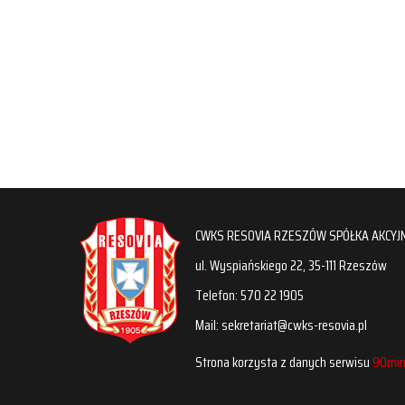
CWKS RESOVIA RZESZÓW SPÓŁKA AKCYJ
ul. Wyspiańskiego 22, 35-111 Rzeszów
Telefon: 570 22 1905
Mail: sekretariat@cwks-resovia.pl
Strona korzysta z danych serwisu
90min