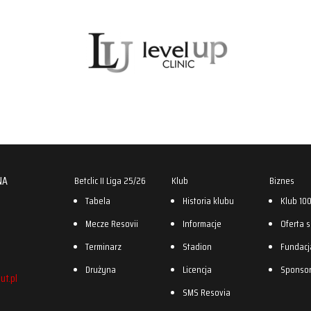
NA
Betclic II Liga 25/26
Klub
Biznes
Tabela
Historia klubu
Klub 10
Mecze Resovii
Informacje
Oferta 
Terminarz
Stadion
Fundacj
Drużyna
Licencja
Sponso
ut.pl
SMS Resovia