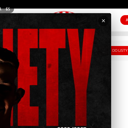
A
5
S
×
WRÓĆ DO LISTY
Kamil
Kuzera
Polska
zenia:
11.03.1983
Trener