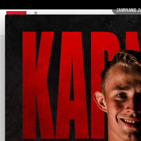
ZAMYKANIE Z
GŁÓWNA
2 LIGA 26/27
DRUŻYNA
Kamil Kuzera
Imię:
Nazwisko:
Kraj:
Data urod
Funkcja: