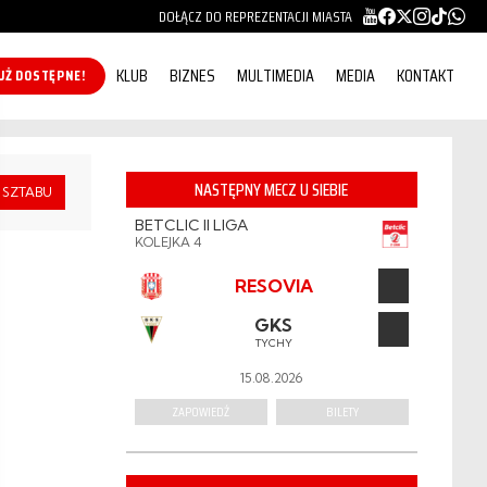
DOŁĄCZ DO REPREZENTACJI MIASTA
KLUB
BIZNES
MULTIMEDIA
MEDIA
KONTAKT
KUP ONLINE!
NASTĘPNY MECZ U SIEBIE
 SZTABU
BETCLIC II LIGA
KOLEJKA 4
RESOVIA
GKS
TYCHY
15.08.2026
ZAPOWIEDŹ
BILETY