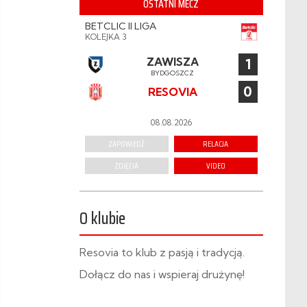
OSTATNI MECZ
BETCLIC II LIGA
KOLEJKA 3
ZAWISZA
1
BYDGOSZCZ
0
RESOVIA
08.08.2026
ZAPOWIEDŹ
RELACJA
ZDJĘCIA
VIDEO
O klubie
Resovia to klub z pasją i tradycją.
Dołącz do nas i wspieraj drużynę!