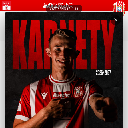
ZAMYKANIE ZA
5
S
×
Jakub Kurek
WRÓĆ DO LISTY SZTABU