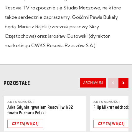
Resovia TV rozpocznie się Studio Meczowe, na które
także serdecznie zapraszamy. Gośćmi Pawła Bukały
będą: Mariusz Rajek (rzecznik prasowy Skry
Częstochowa) oraz Jarosław Gutowski (dyrektor
marketingu CWKS Resovia Rzeszów S.A.)
POZOSTAŁE
ARCHIWUM
AKTUALNOŚCI
AKTUALNOŚCI
Arka Gdynia rywalem Resovii w 1/32
Filip Mikrut odchodzi
finału Pucharu Polski
CZYTAJ WIĘCEJ
CZYTAJ WIĘCEJ