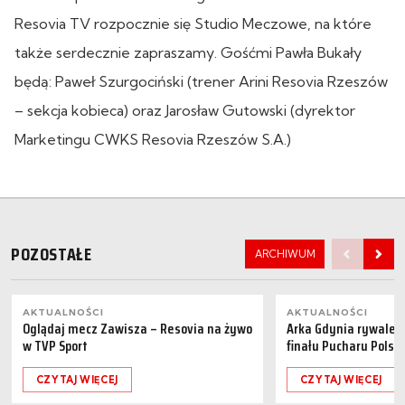
Resovia TV rozpocznie się Studio Meczowe, na które
także serdecznie zapraszamy. Gośćmi Pawła Bukały
będą: Paweł Szurgociński (trener Arini Resovia Rzeszów
– sekcja kobieca) oraz Jarosław Gutowski (dyrektor
Marketingu CWKS Resovia Rzeszów S.A.)
POZOSTAŁE
ARCHIWUM
AKTUALNOŚCI
AKTUALNOŚCI
Oglądaj mecz Zawisza – Resovia na żywo
Arka Gdynia rywalem 
w TVP Sport
finału Pucharu Polski
CZYTAJ WIĘCEJ
CZYTAJ WIĘCEJ