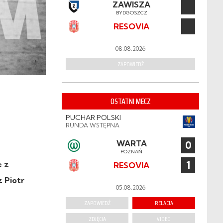
ZAWISZA
BYDGOSZCZ
RESOVIA
08.08.2026
ZAPOWIEDŹ
OSTATNI MECZ
PUCHAR POLSKI
RUNDA WSTĘPNA
WARTA
0
POZNAŃ
1
e z
RESOVIA
z Piotr
05.08.2026
ZAPOWIEDŹ
RELACJA
ZDJĘCIA
VIDEO