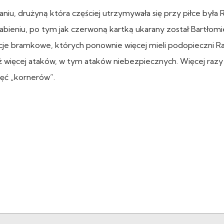
iu, drużyną która częściej utrzymywała się przy piłce była 
abieniu, po tym jak czerwoną kartką ukarany został Bartłomi
tuacje bramkowe, których ponownie więcej mieli podopieczni 
 więcej ataków, w tym ataków niebezpiecznych. Więcej razy
ięć „kornerów”.