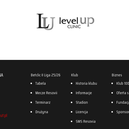
NA
Betclic II Liga 25/26
Klub
Biznes
Tabela
Historia klubu
Klub 10
Mecze Resovii
Informacje
Oferta 
Terminarz
Stadion
Fundacj
Drużyna
Licencja
Sponso
ut.pl
SMS Resovia