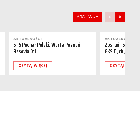
ARCHIWUM
AKTUALNOŚCI
AKTUALNOŚCI
STS Puchar Polski: Warta Poznań –
Zostań „Sponsor
Resovia 0:1
GKS Tychy (15.08
CZYTAJ WIĘCEJ
CZYTAJ WIĘCEJ