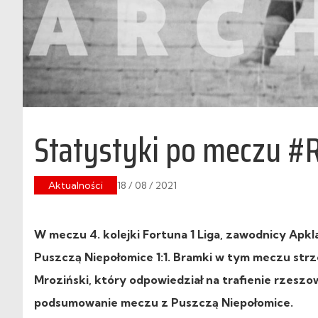
Statystyki po meczu 
Aktualności
18 / 08 / 2021
W meczu 4. kolejki Fortuna 1 Liga, zawodnicy Apkl
Puszczą Niepołomice 1:1. Bramki w tym meczu strze
Mroziński, który odpowiedział na trafienie rzeszo
podsumowanie meczu z Puszczą Niepołomice.