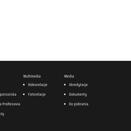
Multimedia
Media
0
Videorelacje
Akredytacje
sponsorska
Fotorelacje
Dokumenty
a ProResovia
Do pobrania
rzy