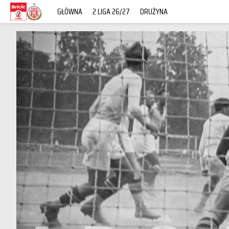
GŁÓWNA
2 LIGA 26/27
DRUŻYNA