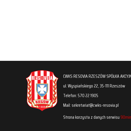
CWKS RESOVIA RZESZÓW SPÓŁKA AKCYJ
ul. Wyspiańskiego 22, 35-111 Rzeszów
Telefon: 570 22 1905
Mail: sekretariat@cwks-resovia.pl
Strona korzysta z danych serwisu
90min