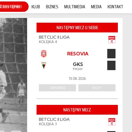
KLUB
BIZNES
MULTIMEDIA
MEDIA
KONTAKT
KUP ONLINE!
NASTĘPNY MECZ U SIEBIE
BETCLIC II LIGA
KOLEJKA 4
RESOVIA
GKS
TYCHY
15.08.2026
ZAPOWIEDŹ
BILETY
NASTĘPNY MECZ
BETCLIC II LIGA
KOLEJKA 3