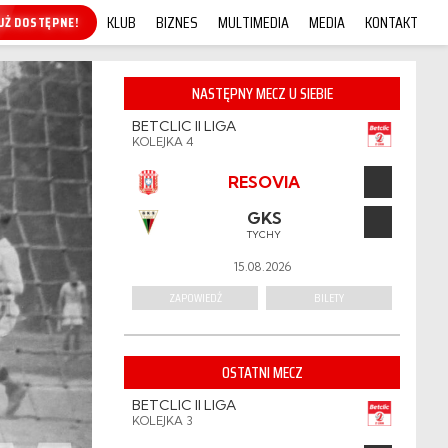
KLUB
BIZNES
MULTIMEDIA
MEDIA
KONTAKT
KUP ONLINE!
NASTĘPNY MECZ U SIEBIE
BETCLIC II LIGA
KOLEJKA 4
RESOVIA
GKS
TYCHY
15.08.2026
ZAPOWIEDŹ
BILETY
OSTATNI MECZ
BETCLIC II LIGA
KOLEJKA 3