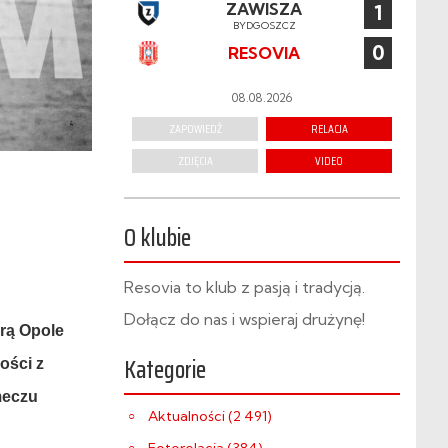
ZAWISZA
1
BYDGOSZCZ
0
RESOVIA
08.08.2026
ZAPOWIEDŹ
RELACJA
ZDJĘCIA
VIDEO
O klubie
Resovia to klub z pasją i tradycją.
Dołącz do nas i wspieraj drużynę!
drą Opole
Kategorie
ości z
meczu
Aktualności (2 491)