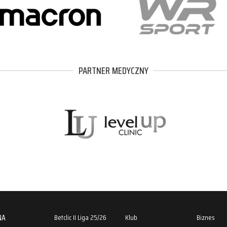
PARTNER MEDYCZNY
NA
Betclic II Liga 25/26
Klub
Biznes