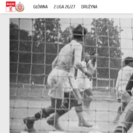
GŁÓWNA
2 LIGA 26/27
DRUŻYNA