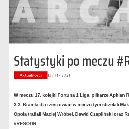
Statystyki po meczu 
Aktualności
13 / 11 / 2021
W meczu 17. kolejki Fortuna 1 Liga, piłkarze Apklan
3:3. Bramki dla rzeszowian w meczu tym strzelali Mak
Opola trafiali Maciej Wróbel, Dawid Czapliński oraz
#RESODR