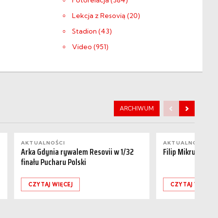
Fotorelacja (384)
Lekcja z Resovią (20)
Stadion (43)
Video (951)
ARCHIWUM
AKTUALNOŚCI
AKTUALNOŚCI
Arka Gdynia rywalem Resovii w 1/32
Filip Mikrut odch
finału Pucharu Polski
CZYTAJ WIĘCEJ
CZYTAJ WIĘCEJ