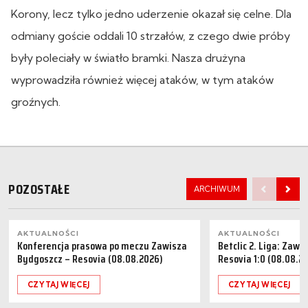
Korony, lecz tylko jedno uderzenie okazał się celne. Dla
odmiany goście oddali 10 strzałów, z czego dwie próby
były poleciały w światło bramki. Nasza drużyna
wyprowadziła również więcej ataków, w tym ataków
groźnych.
POZOSTAŁE
ARCHIWUM
AKTUALNOŚCI
AKTUALNOŚCI
Konferencja prasowa po meczu Zawisza
Betclic 2. Liga: Zaw
Bydgoszcz – Resovia (08.08.2026)
Resovia 1:0 (08.08.2
CZYTAJ WIĘCEJ
CZYTAJ WIĘCEJ