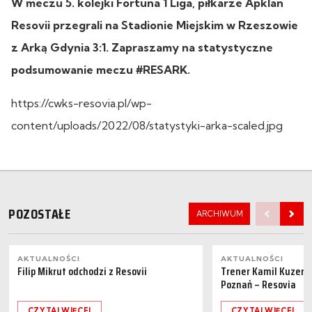
W meczu 5. kolejki Fortuna 1 Liga, piłkarze Apklan
Resovii przegrali na Stadionie Miejskim w Rzeszowie
z Arką Gdynia 3:1. Zapraszamy na statystyczne
podsumowanie meczu #RESARK.
https://cwks-resovia.pl/wp-
content/uploads/2022/08/statystyki-arka-scaled.jpg
POZOSTAŁE
ARCHIWUM
AKTUALNOŚCI
AKTUALNOŚCI
Filip Mikrut odchodzi z Resovii
Trener Kamil Kuzera
Poznań – Resovia
CZYTAJ WIĘCEJ
CZYTAJ WIĘCEJ