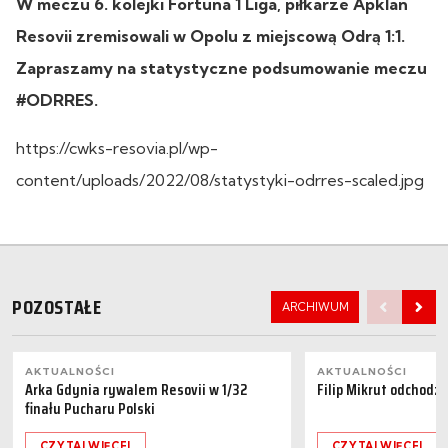
W meczu 6. kolejki Fortuna 1 Liga, piłkarze Apklan
Resovii zremisowali w Opolu z miejscową Odrą 1:1.
Zapraszamy na statystyczne podsumowanie meczu
#ODRRES.
https://cwks-resovia.pl/wp-
content/uploads/2022/08/statystyki-odrres-scaled.jpg
POZOSTAŁE
ARCHIWUM
AKTUALNOŚCI
AKTUALNOŚCI
Arka Gdynia rywalem Resovii w 1/32
Filip Mikrut odchodzi
finału Pucharu Polski
CZYTAJ WIĘCEJ
CZYTAJ WIĘCEJ